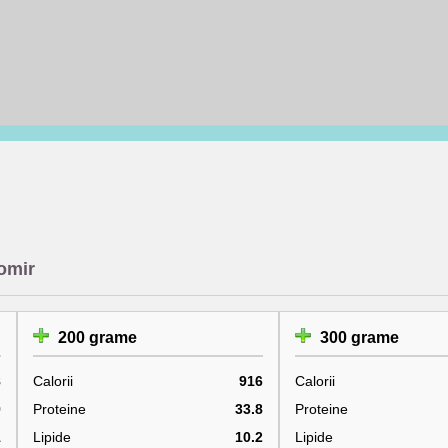
romir
200 grame
300 grame
8
Calorii
916
Calorii
9
Proteine
33.8
Proteine
1
Lipide
10.2
Lipide