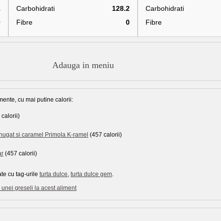
1
Carbohidrati
128.2
Carbohidrati
0
Fibre
0
Fibre
Adauga in meniu
mente, cu mai putine calorii:
calorii)
 nugat si caramel Primola K-ramel
(457 calorii)
ar
(457 calorii)
te cu tag-urile
turta dulce
,
turta dulce gem
.
unei greseli la acest aliment