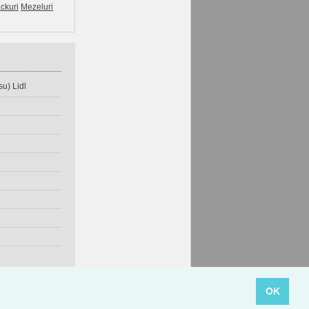
ckuri
Mezeluri
u) Lidl
OK