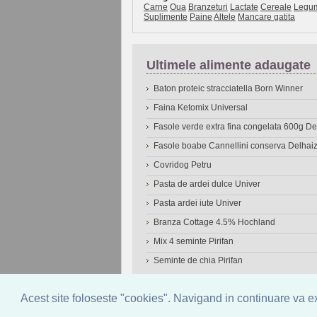
Carne
Oua
Branzeturi
Lactate
Cereale
Legu
Suplimente
Paine
Altele
Mancare gatita
Ultimele alimente adaugate
Baton proteic stracciatella Born Winner
Faina Ketomix Universal
Fasole verde extra fina congelata 600g 
Fasole boabe Cannellini conserva Delhai
Covridog Petru
Pasta de ardei dulce Univer
Pasta ardei iute Univer
Branza Cottage 4.5% Hochland
Mix 4 seminte Pirifan
Seminte de chia Pirifan
© 2006-2026
OneDen.com
|
Cautare avansat
Acest site foloseste "cookies". Navigand in continuare va exp