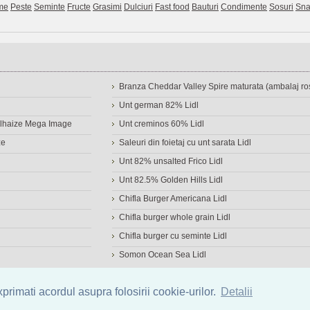
me
Peste
Seminte
Fructe
Grasimi
Dulciuri
Fast food
Bauturi
Condimente
Sosuri
Sna
Branza Cheddar Valley Spire maturata (ambalaj ros
Unt german 82% Lidl
Delhaize Mega Image
Unt creminos 60% Lidl
ze
Saleuri din foietaj cu unt sarata Lidl
Unt 82% unsalted Frico Lidl
Unt 82.5% Golden Hills Lidl
Chifla Burger Americana Lidl
Chifla burger whole grain Lidl
Chifla burger cu seminte Lidl
Somon Ocean Sea Lidl
a de alimente
|
Calculator calorii
|
Calorii consumate
|
IMC
rimati acordul asupra folosirii cookie-urilor.
Detalii