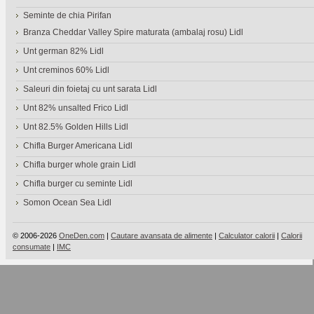
Seminte de chia Pirifan
Branza Cheddar Valley Spire maturata (ambalaj rosu) Lidl
Unt german 82% Lidl
Unt creminos 60% Lidl
Saleuri din foietaj cu unt sarata Lidl
Unt 82% unsalted Frico Lidl
Unt 82.5% Golden Hills Lidl
Chifla Burger Americana Lidl
Chifla burger whole grain Lidl
Chifla burger cu seminte Lidl
Somon Ocean Sea Lidl
© 2006-2026
OneDen.com
|
Cautare avansata de alimente
|
Calculator calorii
|
Calorii
consumate
|
IMC