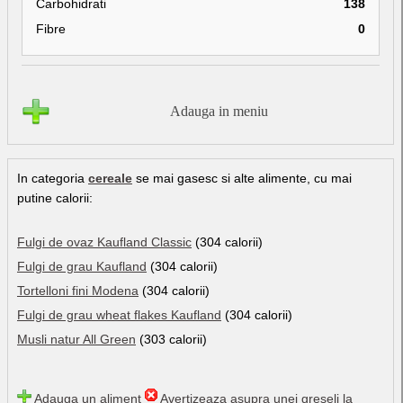
Carbohidrati
138
Fibre
0
Adauga in meniu
In categoria
cereale
se mai gasesc si alte alimente, cu mai
putine calorii:
Fulgi de ovaz Kaufland Classic
(304 calorii)
Fulgi de grau Kaufland
(304 calorii)
Tortelloni fini Modena
(304 calorii)
Fulgi de grau wheat flakes Kaufland
(304 calorii)
Musli natur All Green
(303 calorii)
Adauga un aliment
Avertizeaza asupra unei greseli la