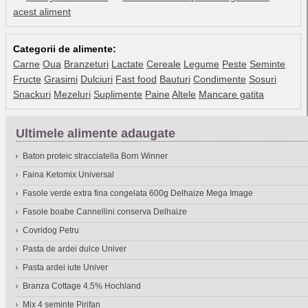
acest aliment
Categorii de alimente:
Carne
Oua
Branzeturi
Lactate
Cereale
Legume
Peste
Seminte
Fructe
Grasimi
Dulciuri
Fast food
Bauturi
Condimente
Sosuri
Snackuri
Mezeluri
Suplimente
Paine
Altele
Mancare gatita
Ultimele alimente adaugate
Baton proteic stracciatella Born Winner
Faina Ketomix Universal
Fasole verde extra fina congelata 600g Delhaize Mega Image
Fasole boabe Cannellini conserva Delhaize
Covridog Petru
Pasta de ardei dulce Univer
Pasta ardei iute Univer
Branza Cottage 4.5% Hochland
Mix 4 seminte Pirifan