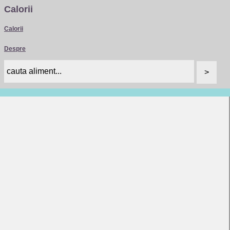
Calorii
Calorii
Despre