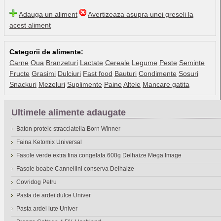
Adauga un aliment
Avertizeaza asupra unei greseli la
acest aliment
Categorii de alimente:
Carne
Oua
Branzeturi
Lactate
Cereale
Legume
Peste
Seminte
Fructe
Grasimi
Dulciuri
Fast food
Bauturi
Condimente
Sosuri
Snackuri
Mezeluri
Suplimente
Paine
Altele
Mancare gatita
Ultimele alimente adaugate
Baton proteic stracciatella Born Winner
Faina Ketomix Universal
Fasole verde extra fina congelata 600g Delhaize Mega Image
Fasole boabe Cannellini conserva Delhaize
Covridog Petru
Pasta de ardei dulce Univer
Pasta ardei iute Univer