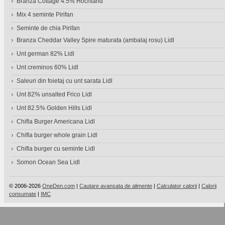
Branza Cottage 4.5% Hochland
Mix 4 seminte Pirifan
Seminte de chia Pirifan
Branza Cheddar Valley Spire maturata (ambalaj rosu) Lidl
Unt german 82% Lidl
Unt creminos 60% Lidl
Saleuri din foietaj cu unt sarata Lidl
Unt 82% unsalted Frico Lidl
Unt 82.5% Golden Hills Lidl
Chifla Burger Americana Lidl
Chifla burger whole grain Lidl
Chifla burger cu seminte Lidl
Somon Ocean Sea Lidl
© 2006-2026
OneDen.com
|
Cautare avansata de alimente
|
Calculator calorii
|
Calorii
consumate
|
IMC