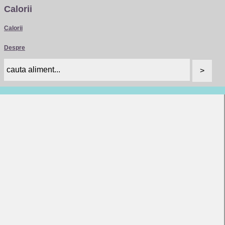
Calorii
Calorii
Despre