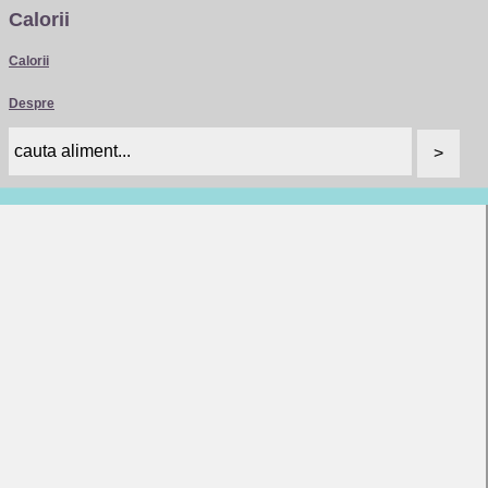
Calorii
Calorii
Despre