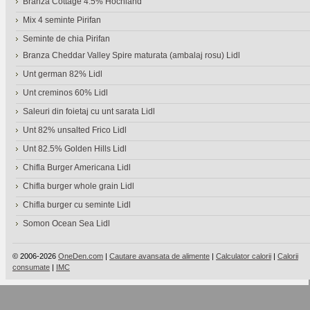
Branza Cottage 4.5% Hochland
Mix 4 seminte Pirifan
Seminte de chia Pirifan
Branza Cheddar Valley Spire maturata (ambalaj rosu) Lidl
Unt german 82% Lidl
Unt creminos 60% Lidl
Saleuri din foietaj cu unt sarata Lidl
Unt 82% unsalted Frico Lidl
Unt 82.5% Golden Hills Lidl
Chifla Burger Americana Lidl
Chifla burger whole grain Lidl
Chifla burger cu seminte Lidl
Somon Ocean Sea Lidl
© 2006-2026
OneDen.com
|
Cautare avansata de alimente
|
Calculator calorii
|
Calorii
consumate
|
IMC