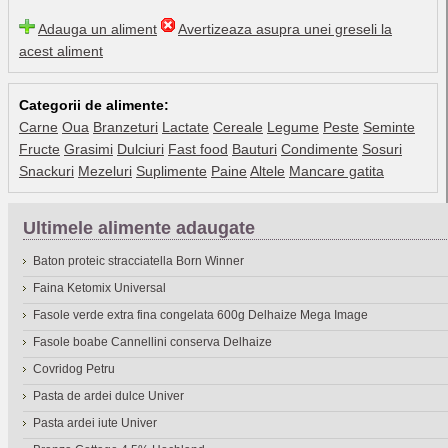
Adauga un aliment
Avertizeaza asupra unei greseli la
acest aliment
Categorii de alimente:
Carne
Oua
Branzeturi
Lactate
Cereale
Legume
Peste
Seminte
Fructe
Grasimi
Dulciuri
Fast food
Bauturi
Condimente
Sosuri
Snackuri
Mezeluri
Suplimente
Paine
Altele
Mancare gatita
Ultimele alimente adaugate
Baton proteic stracciatella Born Winner
Faina Ketomix Universal
Fasole verde extra fina congelata 600g Delhaize Mega Image
Fasole boabe Cannellini conserva Delhaize
Covridog Petru
Pasta de ardei dulce Univer
Pasta ardei iute Univer