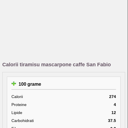
Calorii tiramisu mascarpone caffe San Fabio
100 grame
Calorii
274
Proteine
4
Lipide
12
Carbohidrati
37.5