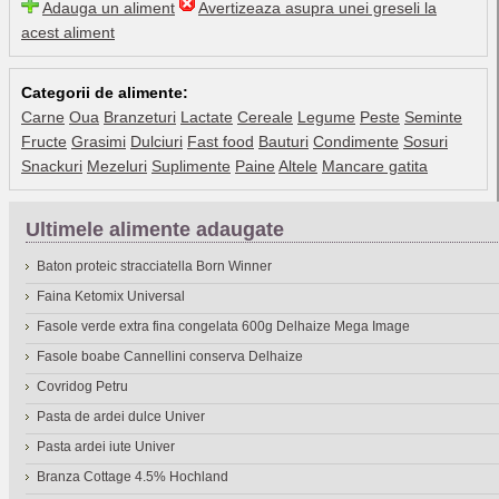
Adauga un aliment
Avertizeaza asupra unei greseli la
acest aliment
Categorii de alimente:
Carne
Oua
Branzeturi
Lactate
Cereale
Legume
Peste
Seminte
Fructe
Grasimi
Dulciuri
Fast food
Bauturi
Condimente
Sosuri
Snackuri
Mezeluri
Suplimente
Paine
Altele
Mancare gatita
Ultimele alimente adaugate
Baton proteic stracciatella Born Winner
Faina Ketomix Universal
Fasole verde extra fina congelata 600g Delhaize Mega Image
Fasole boabe Cannellini conserva Delhaize
Covridog Petru
Pasta de ardei dulce Univer
Pasta ardei iute Univer
Branza Cottage 4.5% Hochland