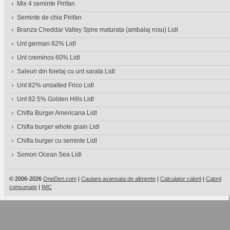
Mix 4 seminte Pirifan
Seminte de chia Pirifan
Branza Cheddar Valley Spire maturata (ambalaj rosu) Lidl
Unt german 82% Lidl
Unt creminos 60% Lidl
Saleuri din foietaj cu unt sarata Lidl
Unt 82% unsalted Frico Lidl
Unt 82.5% Golden Hills Lidl
Chifla Burger Americana Lidl
Chifla burger whole grain Lidl
Chifla burger cu seminte Lidl
Somon Ocean Sea Lidl
© 2006-2026
OneDen.com
|
Cautare avansata de alimente
|
Calculator calorii
|
Calorii
consumate
|
IMC