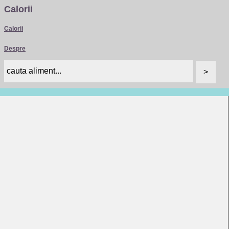
Calorii
Calorii
Despre