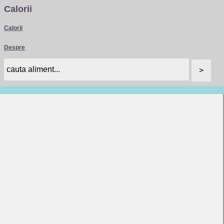
Calorii
Calorii
Despre