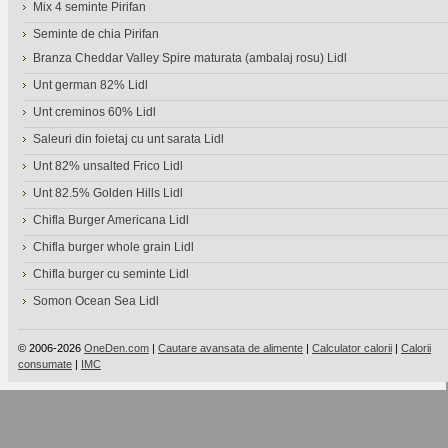
Mix 4 seminte Pirifan
Seminte de chia Pirifan
Branza Cheddar Valley Spire maturata (ambalaj rosu) Lidl
Unt german 82% Lidl
Unt creminos 60% Lidl
Saleuri din foietaj cu unt sarata Lidl
Unt 82% unsalted Frico Lidl
Unt 82.5% Golden Hills Lidl
Chifla Burger Americana Lidl
Chifla burger whole grain Lidl
Chifla burger cu seminte Lidl
Somon Ocean Sea Lidl
© 2006-2026
OneDen.com
|
Cautare avansata de alimente
|
Calculator calorii
|
Calorii
consumate
|
IMC