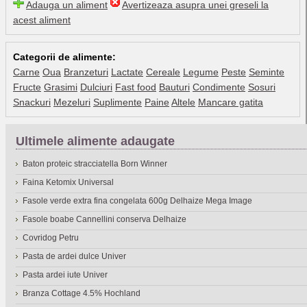
Adauga un aliment
Avertizeaza asupra unei greseli la
acest aliment
Categorii de alimente:
Carne
Oua
Branzeturi
Lactate
Cereale
Legume
Peste
Seminte
Fructe
Grasimi
Dulciuri
Fast food
Bauturi
Condimente
Sosuri
Snackuri
Mezeluri
Suplimente
Paine
Altele
Mancare gatita
Ultimele alimente adaugate
Baton proteic stracciatella Born Winner
Faina Ketomix Universal
Fasole verde extra fina congelata 600g Delhaize Mega Image
Fasole boabe Cannellini conserva Delhaize
Covridog Petru
Pasta de ardei dulce Univer
Pasta ardei iute Univer
Branza Cottage 4.5% Hochland