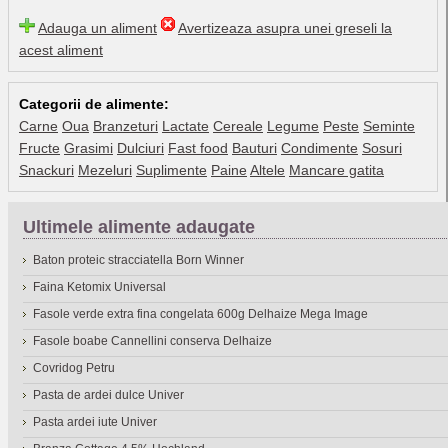
Adauga un aliment
Avertizeaza asupra unei greseli la
acest aliment
Categorii de alimente:
Carne
Oua
Branzeturi
Lactate
Cereale
Legume
Peste
Seminte
Fructe
Grasimi
Dulciuri
Fast food
Bauturi
Condimente
Sosuri
Snackuri
Mezeluri
Suplimente
Paine
Altele
Mancare gatita
Ultimele alimente adaugate
Baton proteic stracciatella Born Winner
Faina Ketomix Universal
Fasole verde extra fina congelata 600g Delhaize Mega Image
Fasole boabe Cannellini conserva Delhaize
Covridog Petru
Pasta de ardei dulce Univer
Pasta ardei iute Univer