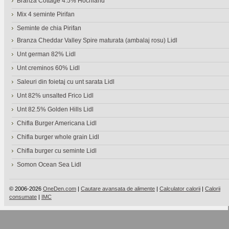
Branza Cottage 4.5% Hochland
Mix 4 seminte Pirifan
Seminte de chia Pirifan
Branza Cheddar Valley Spire maturata (ambalaj rosu) Lidl
Unt german 82% Lidl
Unt creminos 60% Lidl
Saleuri din foietaj cu unt sarata Lidl
Unt 82% unsalted Frico Lidl
Unt 82.5% Golden Hills Lidl
Chifla Burger Americana Lidl
Chifla burger whole grain Lidl
Chifla burger cu seminte Lidl
Somon Ocean Sea Lidl
© 2006-2026
OneDen.com
|
Cautare avansata de alimente
|
Calculator calorii
|
Calorii
consumate
|
IMC