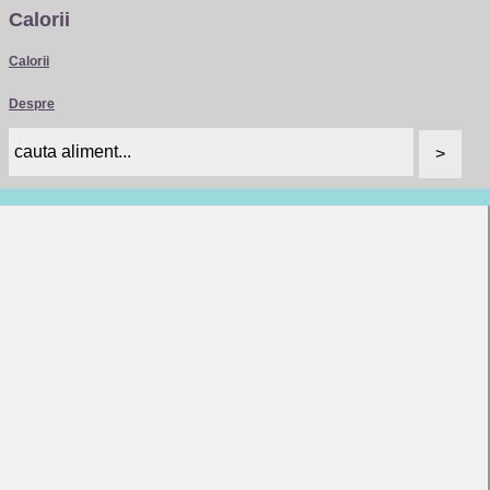
Calorii
Calorii
Despre