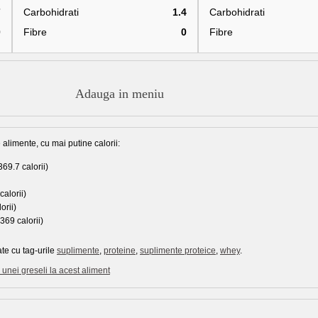
7
Carbohidrati
1.4
Carbohidrati
0
Fibre
0
Fibre
Adauga in meniu
 alimente, cu mai putine calorii:
369.7 calorii)
calorii)
orii)
369 calorii)
te cu tag-urile
suplimente
,
proteine
,
suplimente proteice
,
whey
.
unei greseli la acest aliment