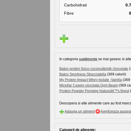
Carbohidrati
0.
Fibre
In categoria
suplimente
se mai gasesc si alte
Baton proteic fizico coconut&milk chocolate
(
Baton Sportness Stracciatella
(369 calorii)
My Protein Impact Whey Isolate -Vanilla
(369 
Micellar Casein ciocolata Gym Beam
(369 cal
Protein Powder Porridge Natureâ€™s finest
(
Descopera si alte alimente care au fost marca
Adauga un aliment
Avertizeaza asupra 
Categorii de alimente: