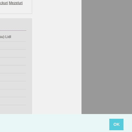
ckuri
Mezeluri
u) Lidl
OK