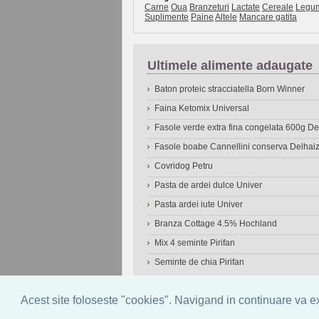
Carne
Oua
Branzeturi
Lactate
Cereale
Legu
Suplimente
Paine
Altele
Mancare gatita
Ultimele alimente adaugate
Baton proteic stracciatella Born Winner
Faina Ketomix Universal
Fasole verde extra fina congelata 600g 
Fasole boabe Cannellini conserva Delhai
Covridog Petru
Pasta de ardei dulce Univer
Pasta ardei iute Univer
Branza Cottage 4.5% Hochland
Mix 4 seminte Pirifan
Seminte de chia Pirifan
© 2006-2026
OneDen.com
|
Cautare avansat
Acest site foloseste "cookies". Navigand in continuare va exp