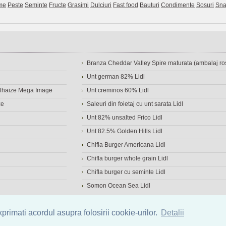
me
Peste
Seminte
Fructe
Grasimi
Dulciuri
Fast food
Bauturi
Condimente
Sosuri
Sna
Branza Cheddar Valley Spire maturata (ambalaj ros
Unt german 82% Lidl
Delhaize Mega Image
Unt creminos 60% Lidl
ze
Saleuri din foietaj cu unt sarata Lidl
Unt 82% unsalted Frico Lidl
Unt 82.5% Golden Hills Lidl
Chifla Burger Americana Lidl
Chifla burger whole grain Lidl
Chifla burger cu seminte Lidl
Somon Ocean Sea Lidl
a de alimente
|
Calculator calorii
|
Calorii consumate
|
IMC
rimati acordul asupra folosirii cookie-urilor.
Detalii