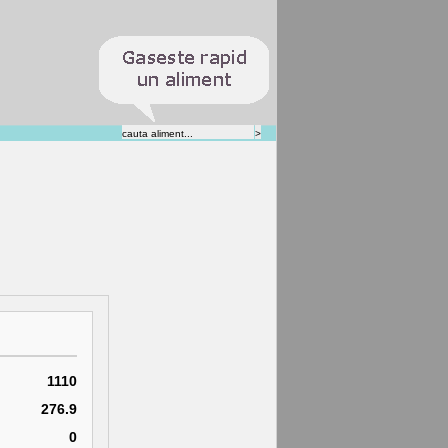
1110
276.9
0