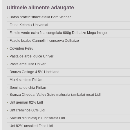
Ultimele alimente adaugate
Baton proteic stracciatella Born Winner
Faina Ketomix Universal
Fasole verde extra fina congelata 600g Delhaize Mega Image
Fasole boabe Cannellini conserva Delhaize
Covridog Petru
Pasta de ardei dulce Univer
Pasta ardei iute Univer
Branza Cottage 4.5% Hochland
Mix 4 seminte Pirifan
Seminte de chia Pirifan
Branza Cheddar Valley Spire maturata (ambalaj rosu) Lidl
Unt german 82% Lidl
Unt creminos 60% Lidl
Saleuri din foietaj cu unt sarata Lidl
Unt 82% unsalted Frico Lidl