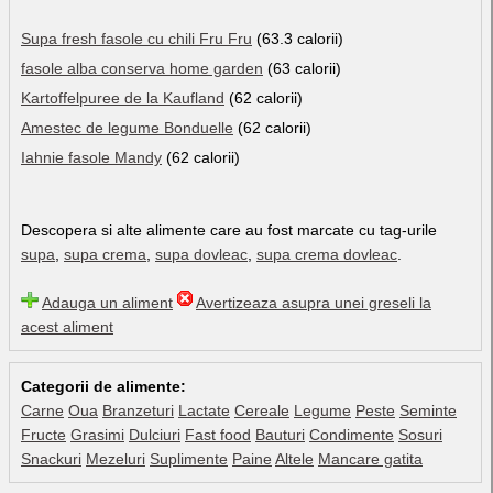
Supa fresh fasole cu chili Fru Fru
(63.3 calorii)
fasole alba conserva home garden
(63 calorii)
Kartoffelpuree de la Kaufland
(62 calorii)
Amestec de legume Bonduelle
(62 calorii)
Iahnie fasole Mandy
(62 calorii)
Descopera si alte alimente care au fost marcate cu tag-urile
supa
,
supa crema
,
supa dovleac
,
supa crema dovleac
.
Adauga un aliment
Avertizeaza asupra unei greseli la
acest aliment
Categorii de alimente:
Carne
Oua
Branzeturi
Lactate
Cereale
Legume
Peste
Seminte
Fructe
Grasimi
Dulciuri
Fast food
Bauturi
Condimente
Sosuri
Snackuri
Mezeluri
Suplimente
Paine
Altele
Mancare gatita