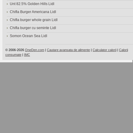
Unt 82.5% Golden Hills Lidl
Chifla Burger Americana Lidl
Chifla burger whole grain Lidl
Chifla burger cu seminte Lidl
Somon Ocean Sea Lidl
© 2006-2026
OneDen.com
|
Cautare avansata de alimente
|
Calculator calorii
|
Calorii
consumate
|
IMC