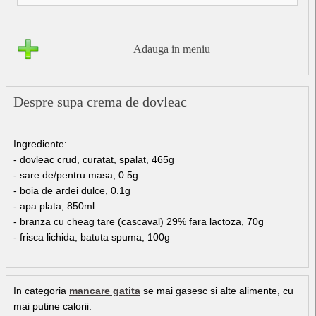
Adauga in meniu
Despre supa crema de dovleac
Ingrediente:
- dovleac crud, curatat, spalat, 465g
- sare de/pentru masa, 0.5g
- boia de ardei dulce, 0.1g
- apa plata, 850ml
- branza cu cheag tare (cascaval) 29% fara lactoza, 70g
- frisca lichida, batuta spuma, 100g
In categoria
mancare gatita
se mai gasesc si alte alimente, cu
mai putine calorii: