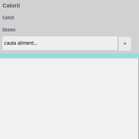
Calorii
Calorii
Despre