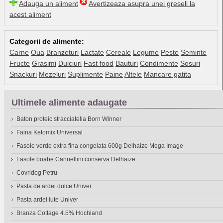
Adauga un aliment
Avertizeaza asupra unei greseli la
acest aliment
Categorii de alimente:
Carne
Oua
Branzeturi
Lactate
Cereale
Legume
Peste
Seminte
Fructe
Grasimi
Dulciuri
Fast food
Bauturi
Condimente
Sosuri
Snackuri
Mezeluri
Suplimente
Paine
Altele
Mancare gatita
Ultimele alimente adaugate
Baton proteic stracciatella Born Winner
Faina Ketomix Universal
Fasole verde extra fina congelata 600g Delhaize Mega Image
Fasole boabe Cannellini conserva Delhaize
Covridog Petru
Pasta de ardei dulce Univer
Pasta ardei iute Univer
Branza Cottage 4.5% Hochland