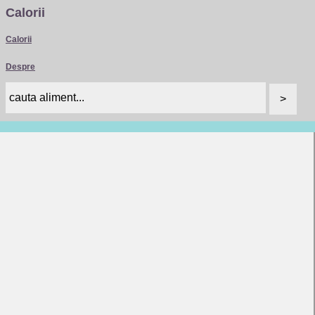
Calorii
Calorii
Despre