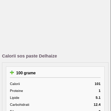
Calorii sos paste Delhaize
100 grame
Calorii
101
Proteine
1
Lipide
5.1
Carbohidrati
12.4