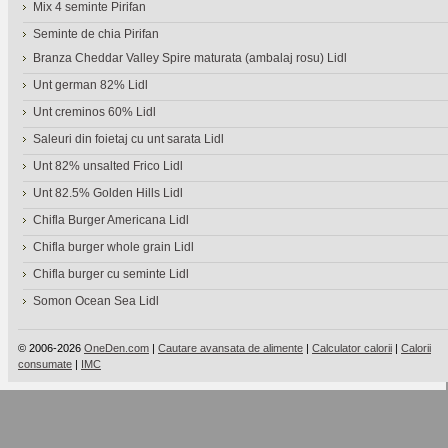
Mix 4 seminte Pirifan
Seminte de chia Pirifan
Branza Cheddar Valley Spire maturata (ambalaj rosu) Lidl
Unt german 82% Lidl
Unt creminos 60% Lidl
Saleuri din foietaj cu unt sarata Lidl
Unt 82% unsalted Frico Lidl
Unt 82.5% Golden Hills Lidl
Chifla Burger Americana Lidl
Chifla burger whole grain Lidl
Chifla burger cu seminte Lidl
Somon Ocean Sea Lidl
© 2006-2026
OneDen.com
|
Cautare avansata de alimente
|
Calculator calorii
|
Calorii
consumate
|
IMC