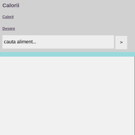
Calorii
Calorii
Despre