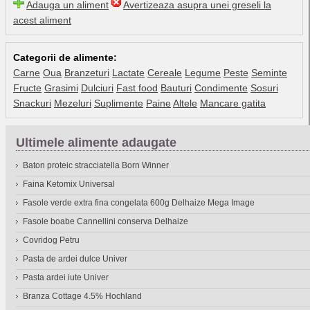
Adauga un aliment
Avertizeaza asupra unei greseli la
acest aliment
Categorii de alimente:
Carne
Oua
Branzeturi
Lactate
Cereale
Legume
Peste
Seminte
Fructe
Grasimi
Dulciuri
Fast food
Bauturi
Condimente
Sosuri
Snackuri
Mezeluri
Suplimente
Paine
Altele
Mancare gatita
Ultimele alimente adaugate
Baton proteic stracciatella Born Winner
Faina Ketomix Universal
Fasole verde extra fina congelata 600g Delhaize Mega Image
Fasole boabe Cannellini conserva Delhaize
Covridog Petru
Pasta de ardei dulce Univer
Pasta ardei iute Univer
Branza Cottage 4.5% Hochland