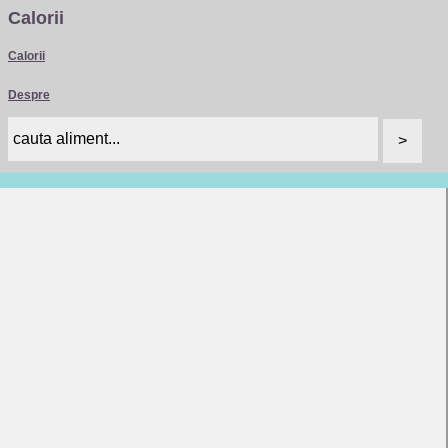
Calorii
Calorii
Despre