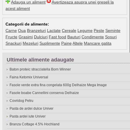
Adauga un aliment
Avertizeaza asupra unei greseli la
acest aliment
Categorii de alimente:
Carne
Oua
Branzeturi
Lactate
Cereale
Legume
Peste
Seminte
Fructe
Grasimi
Dulciuri
Fast food
Bauturi
Condimente
Sosuri
Snackuri
Mezeluri
Suplimente
Paine
Altele
Mancare gatita
Ultimele alimente adaugate
Baton proteic stracciatella Born Winner
Faina Ketomix Universal
Fasole verde extra fina congelata 600g Delhaize Mega Image
Fasole boabe Cannellini conserva Delhaize
Covridog Petru
Pasta de ardei dulce Univer
Pasta ardei iute Univer
Branza Cottage 4.5% Hochland