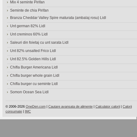
Mix 4 seminte Pirifan
Seminte de chia Pirifan
Branza Cheddar Valley Spire maturata (ambalaj rosu) Lidl
Unt german 82% Lidl
Unt creminos 60% Lidl
Saleuri din foietaj cu unt sarata Lidl
Unt 82% unsalted Frico Lidl
Unt 82.5% Golden Hills Lidl
Chifla Burger Americana Lidl
Chifla burger whole grain Lidl
Chifla burger cu seminte Lidl
Somon Ocean Sea Lidl
© 2006-2026
OneDen.com
|
Cautare avansata de alimente
|
Calculator calorii
|
Calorii
consumate
|
IMC