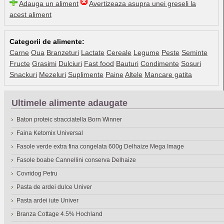
Adauga un aliment
Avertizeaza asupra unei greseli la
acest aliment
Categorii de alimente:
Carne
Oua
Branzeturi
Lactate
Cereale
Legume
Peste
Seminte
Fructe
Grasimi
Dulciuri
Fast food
Bauturi
Condimente
Sosuri
Snackuri
Mezeluri
Suplimente
Paine
Altele
Mancare gatita
Ultimele alimente adaugate
Baton proteic stracciatella Born Winner
Faina Ketomix Universal
Fasole verde extra fina congelata 600g Delhaize Mega Image
Fasole boabe Cannellini conserva Delhaize
Covridog Petru
Pasta de ardei dulce Univer
Pasta ardei iute Univer
Branza Cottage 4.5% Hochland