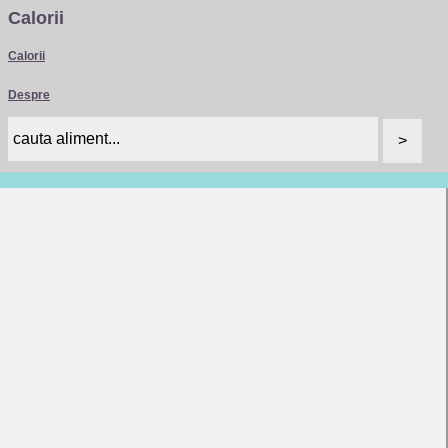
Calorii
Calorii
Despre