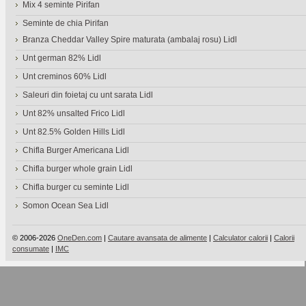
Mix 4 seminte Pirifan
Seminte de chia Pirifan
Branza Cheddar Valley Spire maturata (ambalaj rosu) Lidl
Unt german 82% Lidl
Unt creminos 60% Lidl
Saleuri din foietaj cu unt sarata Lidl
Unt 82% unsalted Frico Lidl
Unt 82.5% Golden Hills Lidl
Chifla Burger Americana Lidl
Chifla burger whole grain Lidl
Chifla burger cu seminte Lidl
Somon Ocean Sea Lidl
© 2006-2026
OneDen.com
|
Cautare avansata de alimente
|
Calculator calorii
|
Calorii
consumate
|
IMC