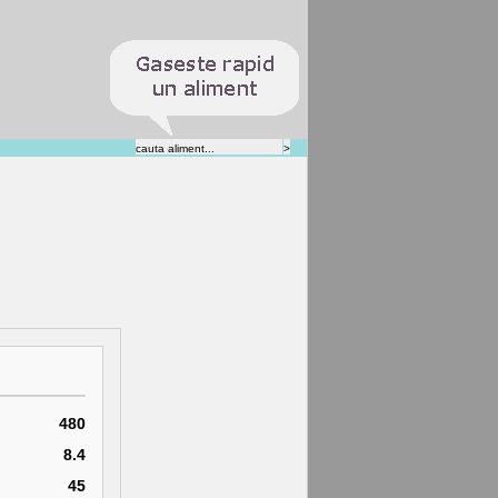
480
8.4
45