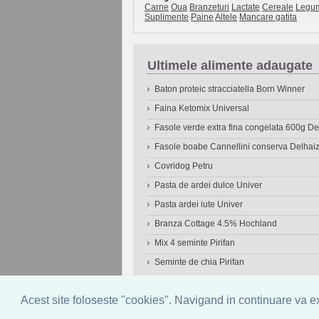
Carne
Oua
Branzeturi
Lactate
Cereale
Legu
Suplimente
Paine
Altele
Mancare gatita
Ultimele alimente adaugate
Baton proteic stracciatella Born Winner
Faina Ketomix Universal
Fasole verde extra fina congelata 600g 
Fasole boabe Cannellini conserva Delhai
Covridog Petru
Pasta de ardei dulce Univer
Pasta ardei iute Univer
Branza Cottage 4.5% Hochland
Mix 4 seminte Pirifan
Seminte de chia Pirifan
© 2006-2026
OneDen.com
|
Cautare avansat
Acest site foloseste "cookies". Navigand in continuare va exp