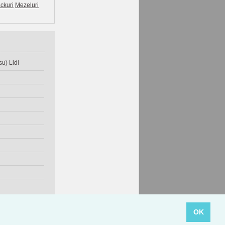
ckuri
Mezeluri
u) Lidl
OK