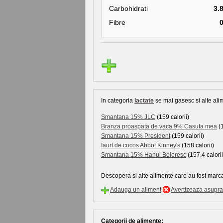
Carbohidrati
3.
Fibre
In categoria
lactate
se mai gasesc si alte alim
Smantana 15% JLC
(159 calorii)
Branza proaspata de vaca 9% Casuta mea
(1
Smantana 15% President
(159 calorii)
Iaurt de cocos Abbot Kinney's
(158 calorii)
Smantana 15% Hanul Boieresc
(157.4 calorii
Descopera si alte alimente care au fost marc
Adauga un aliment
Avertizeaza asupra 
Categorii de alimente: