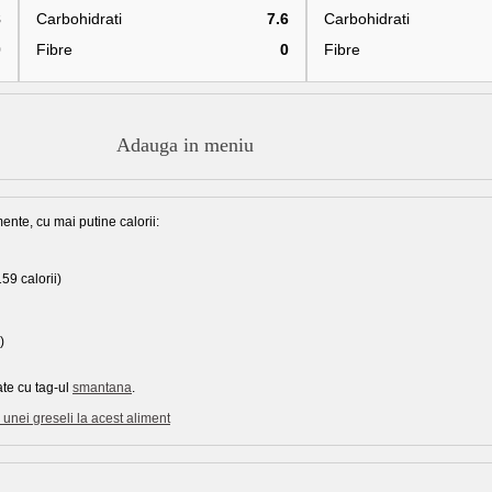
8
Carbohidrati
7.6
Carbohidrati
0
Fibre
0
Fibre
Adauga in meniu
ente, cu mai putine calorii:
59 calorii)
)
ate cu tag-ul
smantana
.
unei greseli la acest aliment