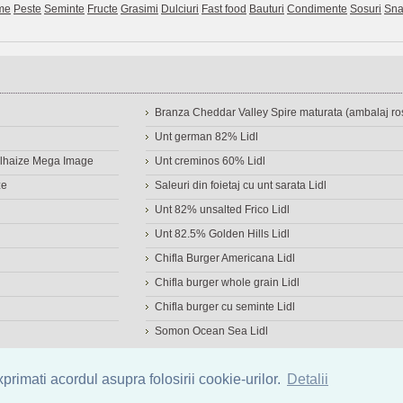
me
Peste
Seminte
Fructe
Grasimi
Dulciuri
Fast food
Bauturi
Condimente
Sosuri
Sna
Branza Cheddar Valley Spire maturata (ambalaj ros
Unt german 82% Lidl
Delhaize Mega Image
Unt creminos 60% Lidl
ze
Saleuri din foietaj cu unt sarata Lidl
Unt 82% unsalted Frico Lidl
Unt 82.5% Golden Hills Lidl
Chifla Burger Americana Lidl
Chifla burger whole grain Lidl
Chifla burger cu seminte Lidl
Somon Ocean Sea Lidl
a de alimente
|
Calculator calorii
|
Calorii consumate
|
IMC
rimati acordul asupra folosirii cookie-urilor.
Detalii