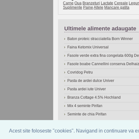
Carne
Oua
Branzeturi
Lactate
Cereale
Legu
Suplimente
Paine
Altele
Mancare gatita
Ultimele alimente adaugate
Baton proteic stracciatella Born Winner
Faina Ketomix Universal
Fasole verde extra fina congelata 600g 
Fasole boabe Cannellini conserva Delhai
Covridog Petru
Pasta de ardei dulce Univer
Pasta ardei iute Univer
Branza Cottage 4.5% Hochland
Mix 4 seminte Pirifan
Seminte de chia Pirifan
© 2006-2026
OneDen.com
|
Cautare avansat
Acest site foloseste "cookies". Navigand in continuare va exp