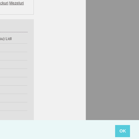
ckuri
Mezeluri
u) Lidl
OK