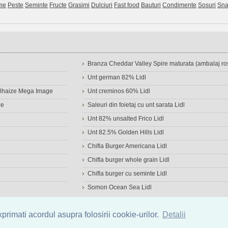
me
Peste
Seminte
Fructe
Grasimi
Dulciuri
Fast food
Bauturi
Condimente
Sosuri
Sna
Branza Cheddar Valley Spire maturata (ambalaj ros
Unt german 82% Lidl
Delhaize Mega Image
Unt creminos 60% Lidl
ze
Saleuri din foietaj cu unt sarata Lidl
Unt 82% unsalted Frico Lidl
Unt 82.5% Golden Hills Lidl
Chifla Burger Americana Lidl
Chifla burger whole grain Lidl
Chifla burger cu seminte Lidl
Somon Ocean Sea Lidl
a de alimente
|
Calculator calorii
|
Calorii consumate
|
IMC
rimati acordul asupra folosirii cookie-urilor.
Detalii