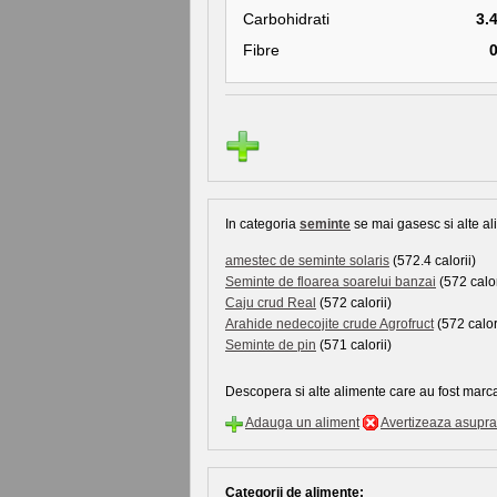
Carbohidrati
3.
Fibre
In categoria
seminte
se mai gasesc si alte ali
amestec de seminte solaris
(572.4 calorii)
Seminte de floarea soarelui banzai
(572 calor
Caju crud Real
(572 calorii)
Arahide nedecojite crude Agrofruct
(572 calor
Seminte de pin
(571 calorii)
Descopera si alte alimente care au fost marca
Adauga un aliment
Avertizeaza asupra 
Categorii de alimente: