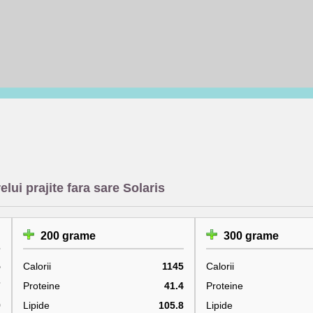
lui prajite fara sare Solaris
200 grame
300 grame
5
Calorii
1145
Calorii
7
Proteine
41.4
Proteine
9
Lipide
105.8
Lipide