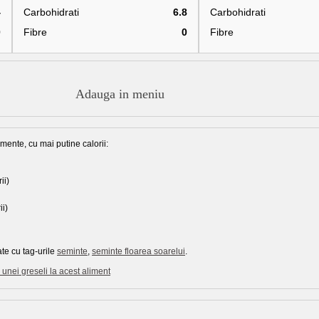
4
Carbohidrati
6.8
Carbohidrati
0
Fibre
0
Fibre
Adauga in meniu
mente, cu mai putine calorii:
ii)
ii)
te cu tag-urile
seminte
,
seminte floarea soarelui
.
unei greseli la acest aliment