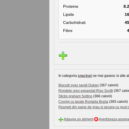
Proteine
8.
Lipide
1
Carbohidrati
4
Fibre
In categoria
snackuri
se mai gasesc si alte al
Biscuiti ovaz sarati Dukan
(367 calorii)
Rondele orez expandat Riso Scotti
(367 calor
Sticks graham Soltino
(366 calorii)
Covrigi cu tarate Rontaila Braila
(365 calorii)
Pesmeti din paine de grau si secara,cu gust d
Adauga un aliment
Avertizeaza asupra 