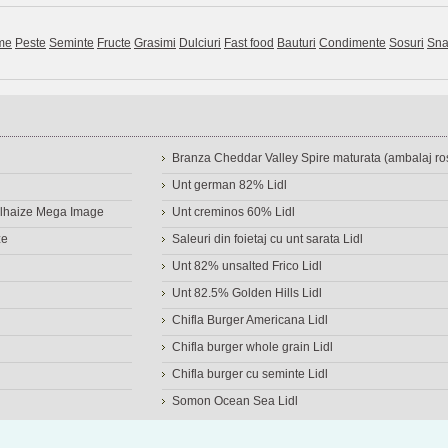
me
Peste
Seminte
Fructe
Grasimi
Dulciuri
Fast food
Bauturi
Condimente
Sosuri
Sna
Branza Cheddar Valley Spire maturata (ambalaj ros
Unt german 82% Lidl
Delhaize Mega Image
Unt creminos 60% Lidl
ze
Saleuri din foietaj cu unt sarata Lidl
Unt 82% unsalted Frico Lidl
Unt 82.5% Golden Hills Lidl
Chifla Burger Americana Lidl
Chifla burger whole grain Lidl
Chifla burger cu seminte Lidl
Somon Ocean Sea Lidl