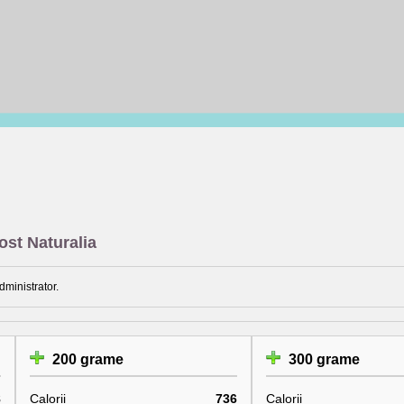
ost Naturalia
dministrator.
200 grame
300 grame
8
Calorii
736
Calorii