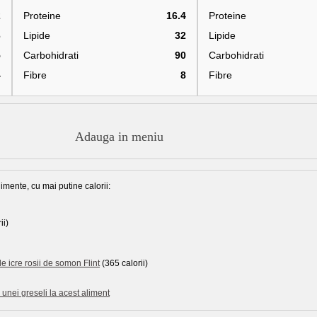
2
Proteine
16.4
Proteine
6
Lipide
32
Lipide
5
Carbohidrati
90
Carbohidrati
4
Fibre
8
Fibre
Adauga in meniu
imente, cu mai putine calorii:
ii)
e icre rosii de somon Flint
(365 calorii)
unei greseli la acest aliment