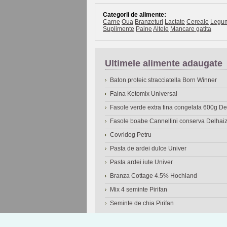
Categorii de alimente:
Carne
Oua
Branzeturi
Lactate
Cereale
Legu
Suplimente
Paine
Altele
Mancare gatita
Ultimele alimente adaugate
Baton proteic stracciatella Born Winner
Faina Ketomix Universal
Fasole verde extra fina congelata 600g 
Fasole boabe Cannellini conserva Delhai
Covridog Petru
Pasta de ardei dulce Univer
Pasta ardei iute Univer
Branza Cottage 4.5% Hochland
Mix 4 seminte Pirifan
Seminte de chia Pirifan