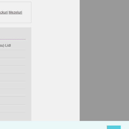
ckuri
Mezeluri
u) Lidl