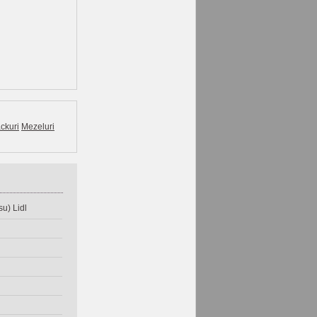
ckuri
Mezeluri
u) Lidl