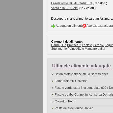
Fasole rosie HOME GARDEN
(83 calorii)
Varza a la Cluj keto
(82.7 calorii)
Descopera si alte alimente care au fost marca
Adauga un aliment
Avertizeaza asupra 
Categorii de alimente:
Carne
Oua
Branzeturi
Lactate
Cereale
Legu
Suplimente
Paine
Altele
Mancare gatita
Ultimele alimente adaugate
Baton proteic stracciatella Born Winner
Faina Ketomix Universal
Fasole verde extra fina congelata 600g 
Fasole boabe Cannellini conserva Delhai
Covridog Petru
Pasta de ardei dulce Univer