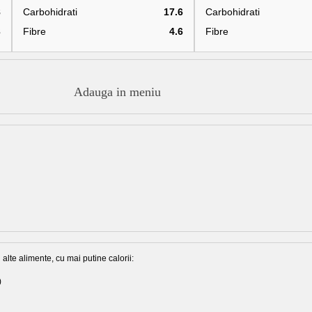
8
Carbohidrati
17.6
Carbohidrati
3
Fibre
4.6
Fibre
Adauga in meniu
alte alimente, cu mai putine calorii:
)