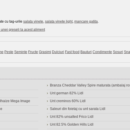
te cu tag-urile
salata vinete
,
salata vinete light
,
mancare gatita
.
unei greseli la acest aliment
me
Peste
Seminte
Fructe
Grasimi
Dulciuri
Fast food
Bauturi
Condimente
Sosuri
Sna
Branza Cheddar Valley Spire maturata (ambalaj ros
Unt german 82% Lidl
Delhaize Mega Image
Unt creminos 60% Lidl
ze
Saleuri din foietaj cu unt sarata Lidl
Unt 82% unsalted Frico Lidl
Unt 82.5% Golden Hills Lidl