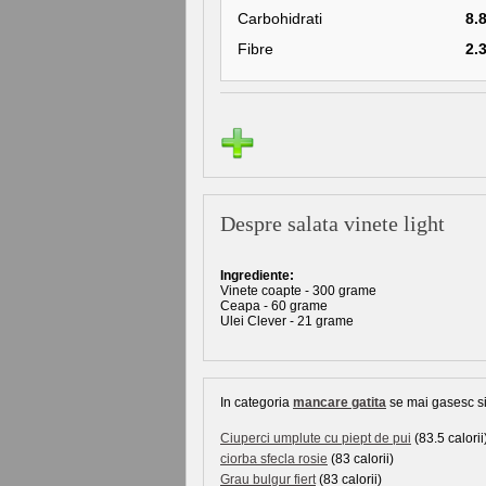
Carbohidrati
8.
Fibre
2.
Despre salata vinete light
Ingrediente:
Vinete coapte - 300 grame
Ceapa - 60 grame
Ulei Clever - 21 grame
In categoria
mancare gatita
se mai gasesc si 
Ciuperci umplute cu piept de pui
(83.5 calorii
ciorba sfecla rosie
(83 calorii)
Grau bulgur fiert
(83 calorii)