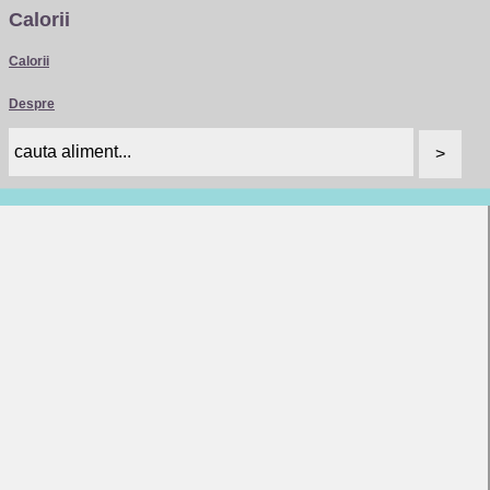
Calorii
Calorii
Despre