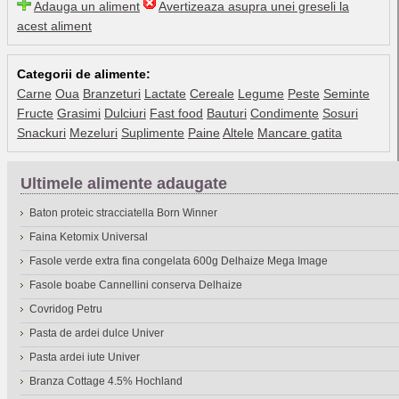
Adauga un aliment
Avertizeaza asupra unei greseli la
acest aliment
Categorii de alimente:
Carne
Oua
Branzeturi
Lactate
Cereale
Legume
Peste
Seminte
Fructe
Grasimi
Dulciuri
Fast food
Bauturi
Condimente
Sosuri
Snackuri
Mezeluri
Suplimente
Paine
Altele
Mancare gatita
Ultimele alimente adaugate
Baton proteic stracciatella Born Winner
Faina Ketomix Universal
Fasole verde extra fina congelata 600g Delhaize Mega Image
Fasole boabe Cannellini conserva Delhaize
Covridog Petru
Pasta de ardei dulce Univer
Pasta ardei iute Univer
Branza Cottage 4.5% Hochland