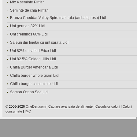
Mix 4 seminte Pirifan
Seminte de chia Pirifan
Branza Cheddar Valley Spire maturata (ambalaj rosu) Lidl
Unt german 82% Lidl
Unt creminos 60% Lidl
Saleuri din foietaj cu unt sarata Lidl
Unt 82% unsalted Frico Lidl
Unt 82.5% Golden Hills Lidl
Chifla Burger Americana Lidl
Chifla burger whole grain Lidl
Chifla burger cu seminte Lidl
Somon Ocean Sea Lidl
© 2006-2026
OneDen.com
|
Cautare avansata de alimente
|
Calculator calorii
|
Calorii
consumate
|
IMC