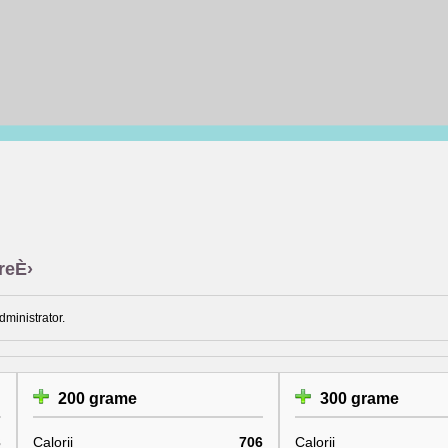
reÈ›
dministrator.
200 grame
300 grame
3
Calorii
706
Calorii