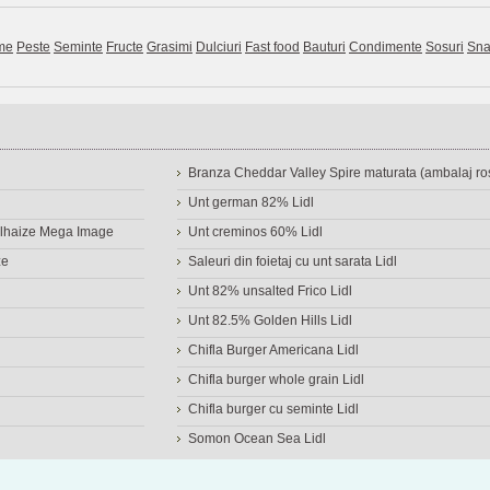
me
Peste
Seminte
Fructe
Grasimi
Dulciuri
Fast food
Bauturi
Condimente
Sosuri
Sna
Branza Cheddar Valley Spire maturata (ambalaj ros
Unt german 82% Lidl
Delhaize Mega Image
Unt creminos 60% Lidl
ze
Saleuri din foietaj cu unt sarata Lidl
Unt 82% unsalted Frico Lidl
Unt 82.5% Golden Hills Lidl
Chifla Burger Americana Lidl
Chifla burger whole grain Lidl
Chifla burger cu seminte Lidl
Somon Ocean Sea Lidl