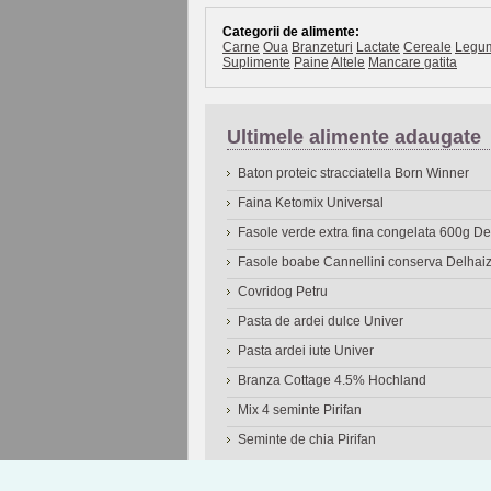
Categorii de alimente:
Carne
Oua
Branzeturi
Lactate
Cereale
Legu
Suplimente
Paine
Altele
Mancare gatita
Ultimele alimente adaugate
Baton proteic stracciatella Born Winner
Faina Ketomix Universal
Fasole verde extra fina congelata 600g 
Fasole boabe Cannellini conserva Delhai
Covridog Petru
Pasta de ardei dulce Univer
Pasta ardei iute Univer
Branza Cottage 4.5% Hochland
Mix 4 seminte Pirifan
Seminte de chia Pirifan