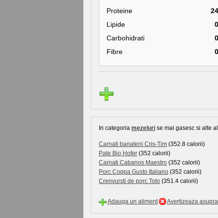
Proteine
2
Lipide
Carbohidrati
Fibre
In categoria
mezeluri
se mai gasesc si alte al
Carnati banateni Cris-Tim
(352.8 calorii)
Pate Bio Hofer
(352 calorii)
Carnati Cabanos Maestro
(352 calorii)
Porc Coppa Gusto Italiano
(352 calorii)
Crenvursti de porc Toto
(351.4 calorii)
Adauga un aliment
Avertizeaza asupra 