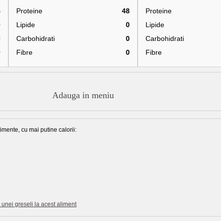
4
Proteine
48
Proteine
0
Lipide
0
Lipide
0
Carbohidrati
0
Carbohidrati
0
Fibre
0
Fibre
Adauga in meniu
imente, cu mai putine calorii:
unei greseli la acest aliment