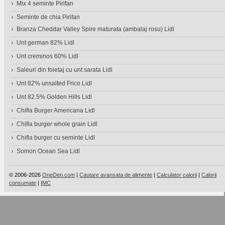
Mix 4 seminte Pirifan
Seminte de chia Pirifan
Branza Cheddar Valley Spire maturata (ambalaj rosu) Lidl
Unt german 82% Lidl
Unt creminos 60% Lidl
Saleuri din foietaj cu unt sarata Lidl
Unt 82% unsalted Frico Lidl
Unt 82.5% Golden Hills Lidl
Chifla Burger Americana Lidl
Chifla burger whole grain Lidl
Chifla burger cu seminte Lidl
Somon Ocean Sea Lidl
© 2006-2026
OneDen.com
|
Cautare avansata de alimente
|
Calculator calorii
|
Calorii
consumate
|
IMC