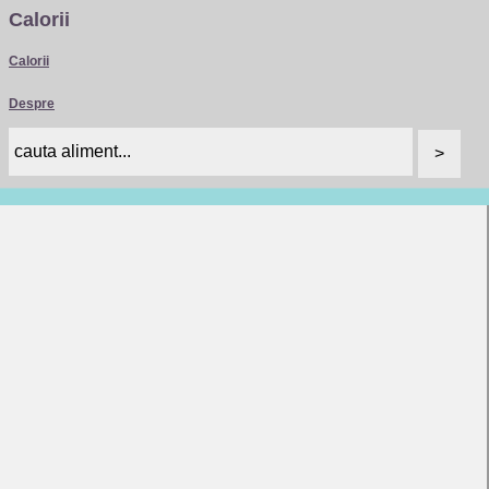
Calorii
Calorii
Despre