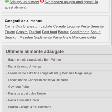
Adauga un aliment
Avertizeaza asupra unei greseli la
acest aliment
Categorii de alimente:
Carne
Oua
Branzeturi
Lactate
Cereale
Legume
Peste
Seminte
Fructe
Grasimi
Dulciuri
Fast food
Bauturi
Condimente
Sosuri
Snackuri
Mezeluri
Suplimente
Paine
Altele
Mancare gatita
Ultimele alimente adaugate
Baton proteic stracciatella Born Winner
Faina Ketomix Universal
Fasole verde extra fina congelata 600g Delhaize Mega Image
Fasole boabe Cannellini conserva Delhaize
Covridog Petru
Pasta de ardei dulce Univer
Pasta ardei iute Univer
Branza Cottage 4.5% Hochland