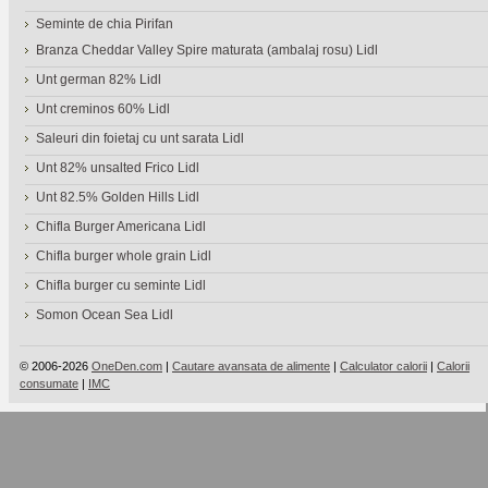
Seminte de chia Pirifan
Branza Cheddar Valley Spire maturata (ambalaj rosu) Lidl
Unt german 82% Lidl
Unt creminos 60% Lidl
Saleuri din foietaj cu unt sarata Lidl
Unt 82% unsalted Frico Lidl
Unt 82.5% Golden Hills Lidl
Chifla Burger Americana Lidl
Chifla burger whole grain Lidl
Chifla burger cu seminte Lidl
Somon Ocean Sea Lidl
© 2006-2026
OneDen.com
|
Cautare avansata de alimente
|
Calculator calorii
|
Calorii
consumate
|
IMC