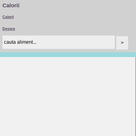
Calorii
Calorii
Despre