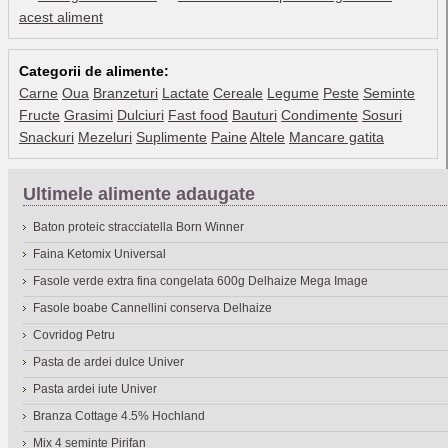
acest aliment
Categorii de alimente:
Carne
Oua
Branzeturi
Lactate
Cereale
Legume
Peste
Seminte
Fructe
Grasimi
Dulciuri
Fast food
Bauturi
Condimente
Sosuri
Snackuri
Mezeluri
Suplimente
Paine
Altele
Mancare gatita
Ultimele alimente adaugate
Baton proteic stracciatella Born Winner
Faina Ketomix Universal
Fasole verde extra fina congelata 600g Delhaize Mega Image
Fasole boabe Cannellini conserva Delhaize
Covridog Petru
Pasta de ardei dulce Univer
Pasta ardei iute Univer
Branza Cottage 4.5% Hochland
Mix 4 seminte Pirifan