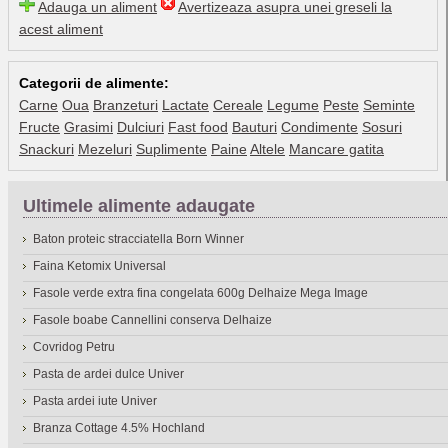
Adauga un aliment
Avertizeaza asupra unei greseli la
acest aliment
Categorii de alimente:
Carne
Oua
Branzeturi
Lactate
Cereale
Legume
Peste
Seminte
Fructe
Grasimi
Dulciuri
Fast food
Bauturi
Condimente
Sosuri
Snackuri
Mezeluri
Suplimente
Paine
Altele
Mancare gatita
Ultimele alimente adaugate
Baton proteic stracciatella Born Winner
Faina Ketomix Universal
Fasole verde extra fina congelata 600g Delhaize Mega Image
Fasole boabe Cannellini conserva Delhaize
Covridog Petru
Pasta de ardei dulce Univer
Pasta ardei iute Univer
Branza Cottage 4.5% Hochland