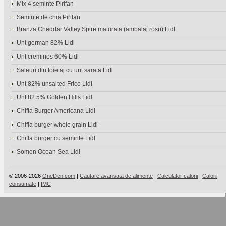
Mix 4 seminte Pirifan
Seminte de chia Pirifan
Branza Cheddar Valley Spire maturata (ambalaj rosu) Lidl
Unt german 82% Lidl
Unt creminos 60% Lidl
Saleuri din foietaj cu unt sarata Lidl
Unt 82% unsalted Frico Lidl
Unt 82.5% Golden Hills Lidl
Chifla Burger Americana Lidl
Chifla burger whole grain Lidl
Chifla burger cu seminte Lidl
Somon Ocean Sea Lidl
© 2006-2026
OneDen.com
|
Cautare avansata de alimente
|
Calculator calorii
|
Calorii
consumate
|
IMC