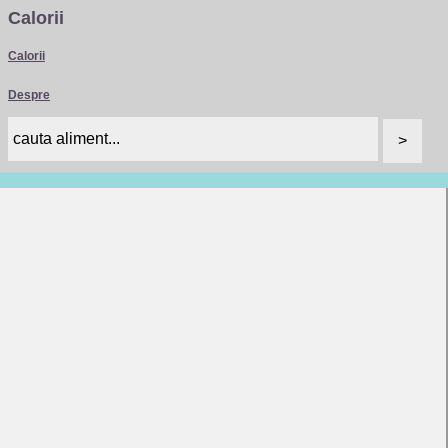
Calorii
Calorii
Despre