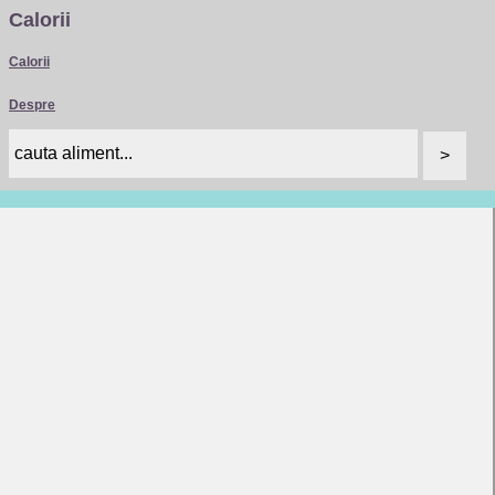
Calorii
Calorii
Despre