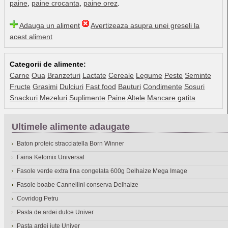
paine
,
paine crocanta
,
paine orez
.
Adauga un aliment
Avertizeaza asupra unei greseli la
acest aliment
Categorii de alimente:
Carne
Oua
Branzeturi
Lactate
Cereale
Legume
Peste
Seminte
Fructe
Grasimi
Dulciuri
Fast food
Bauturi
Condimente
Sosuri
Snackuri
Mezeluri
Suplimente
Paine
Altele
Mancare gatita
Ultimele alimente adaugate
Baton proteic stracciatella Born Winner
Faina Ketomix Universal
Fasole verde extra fina congelata 600g Delhaize Mega Image
Fasole boabe Cannellini conserva Delhaize
Covridog Petru
Pasta de ardei dulce Univer
Pasta ardei iute Univer