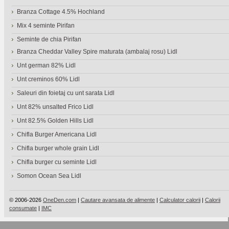
Branza Cottage 4.5% Hochland
Mix 4 seminte Pirifan
Seminte de chia Pirifan
Branza Cheddar Valley Spire maturata (ambalaj rosu) Lidl
Unt german 82% Lidl
Unt creminos 60% Lidl
Saleuri din foietaj cu unt sarata Lidl
Unt 82% unsalted Frico Lidl
Unt 82.5% Golden Hills Lidl
Chifla Burger Americana Lidl
Chifla burger whole grain Lidl
Chifla burger cu seminte Lidl
Somon Ocean Sea Lidl
© 2006-2026
OneDen.com
|
Cautare avansata de alimente
|
Calculator calorii
|
Calorii
consumate
|
IMC