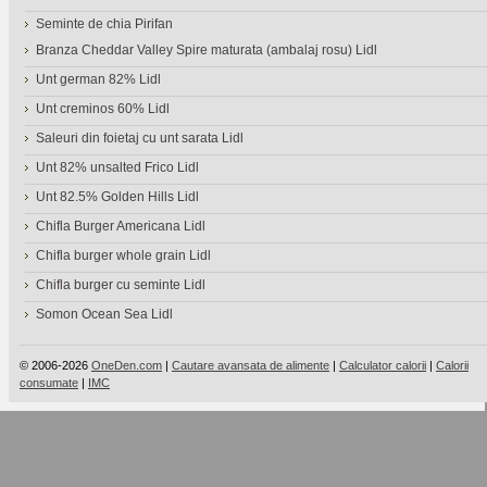
Seminte de chia Pirifan
Branza Cheddar Valley Spire maturata (ambalaj rosu) Lidl
Unt german 82% Lidl
Unt creminos 60% Lidl
Saleuri din foietaj cu unt sarata Lidl
Unt 82% unsalted Frico Lidl
Unt 82.5% Golden Hills Lidl
Chifla Burger Americana Lidl
Chifla burger whole grain Lidl
Chifla burger cu seminte Lidl
Somon Ocean Sea Lidl
© 2006-2026
OneDen.com
|
Cautare avansata de alimente
|
Calculator calorii
|
Calorii
consumate
|
IMC