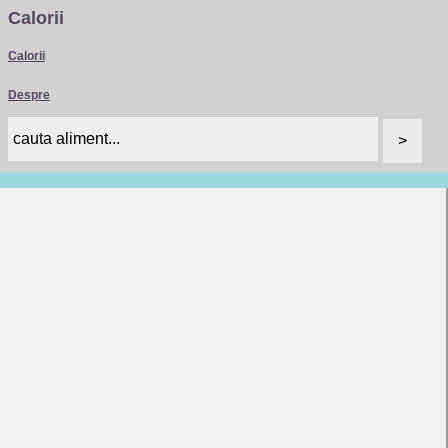
Calorii
Calorii
Despre