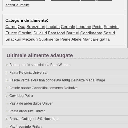
acest aliment
Categorii de alimente:
Carne
Oua
Branzeturi
Lactate
Cereale
Legume
Peste
Seminte
Fructe
Grasimi
Dulciuri
Fast food
Bauturi
Condimente
Sosuri
Snackuri
Mezeluri
Suplimente
Paine
Altele
Mancare gatita
Ultimele alimente adaugate
Baton proteic stracciatella Born Winner
Faina Ketomix Universal
Fasole verde extra fina congelata 600g Delhaize Mega Image
Fasole boabe Cannellini conserva Delhaize
Covridog Petru
Pasta de ardei dulce Univer
Pasta ardei iute Univer
Branza Cottage 4.5% Hochland
Mix 4 seminte Pirifan