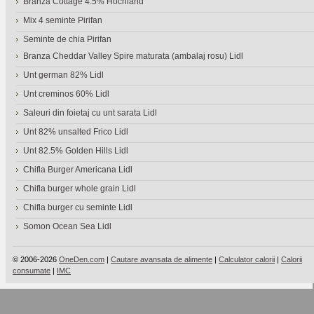
Branza Cottage 4.5% Hochland
Mix 4 seminte Pirifan
Seminte de chia Pirifan
Branza Cheddar Valley Spire maturata (ambalaj rosu) Lidl
Unt german 82% Lidl
Unt creminos 60% Lidl
Saleuri din foietaj cu unt sarata Lidl
Unt 82% unsalted Frico Lidl
Unt 82.5% Golden Hills Lidl
Chifla Burger Americana Lidl
Chifla burger whole grain Lidl
Chifla burger cu seminte Lidl
Somon Ocean Sea Lidl
© 2006-2026
OneDen.com
|
Cautare avansata de alimente
|
Calculator calorii
|
Calorii
consumate
|
IMC