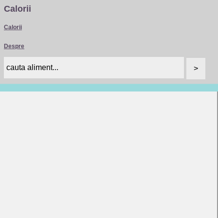
Calorii
Calorii
Despre