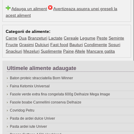
Adauga un aliment
Avertizeaza asupra unei greseli la
acest aliment
Categorii de alimente:
Carne
Oua
Branzeturi
Lactate
Cereale
Legume
Peste
Seminte
Fructe
Grasimi
Dulciuri
Fast food
Bauturi
Condimente
Sosuri
Snackuri
Mezeluri
Suplimente
Paine
Altele
Mancare gatita
Ultimele alimente adaugate
Baton proteic stracciatella Born Winner
Faina Ketomix Universal
Fasole verde extra fina congelata 600g Delhaize Mega Image
Fasole boabe Cannellini conserva Delhaize
Covridog Petru
Pasta de ardei dulce Univer
Pasta ardei iute Univer