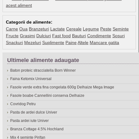
acest aliment
Categorii de alimente:
Carne
Oua
Branzeturi
Lactate
Cereale
Legume
Peste
Seminte
Fructe
Grasimi
Dulciuri
Fast food
Bauturi
Condimente
Sosuri
Snackuri
Mezeluri
Suplimente
Paine
Altele
Mancare gatita
Ultimele alimente adaugate
Baton proteic stracciatella Born Winner
Faina Ketomix Universal
Fasole verde extra fina congelata 600g Delhaize Mega Image
Fasole boabe Cannellini conserva Delhaize
Covridog Petru
Pasta de ardei dulce Univer
Pasta ardei iute Univer
Branza Cottage 4.5% Hochland
Mix 4 seminte Pirifan