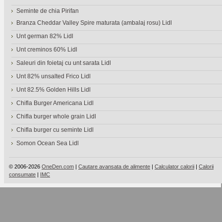
Seminte de chia Pirifan
Branza Cheddar Valley Spire maturata (ambalaj rosu) Lidl
Unt german 82% Lidl
Unt creminos 60% Lidl
Saleuri din foietaj cu unt sarata Lidl
Unt 82% unsalted Frico Lidl
Unt 82.5% Golden Hills Lidl
Chifla Burger Americana Lidl
Chifla burger whole grain Lidl
Chifla burger cu seminte Lidl
Somon Ocean Sea Lidl
© 2006-2026
OneDen.com
|
Cautare avansata de alimente
|
Calculator calorii
|
Calorii
consumate
|
IMC