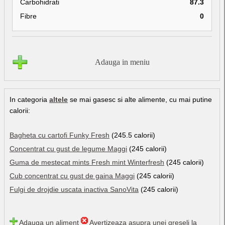
Carbohidrati
87.3
Fibre
0
Adauga in meniu
In categoria
altele
se mai gasesc si alte alimente, cu mai putine
calorii:
Bagheta cu cartofi Funky Fresh
(245.5 calorii)
Concentrat cu gust de legume Maggi
(245 calorii)
Guma de mestecat mints Fresh mint Winterfresh
(245 calorii)
Cub concentrat cu gust de gaina Maggi
(245 calorii)
Fulgi de drojdie uscata inactiva SanoVita
(245 calorii)
Adauga un aliment
Avertizeaza asupra unei greseli la