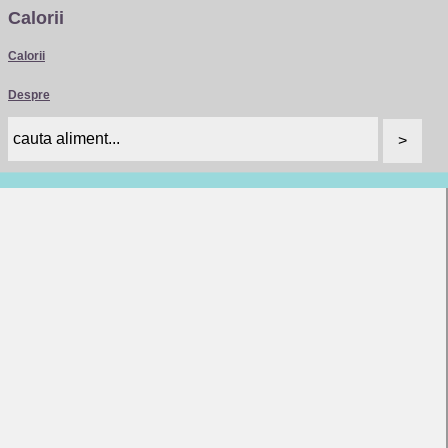
Calorii
Calorii
Despre