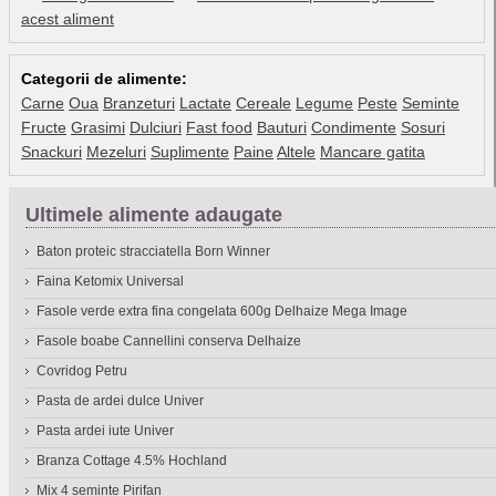
acest aliment
Categorii de alimente:
Carne
Oua
Branzeturi
Lactate
Cereale
Legume
Peste
Seminte
Fructe
Grasimi
Dulciuri
Fast food
Bauturi
Condimente
Sosuri
Snackuri
Mezeluri
Suplimente
Paine
Altele
Mancare gatita
Ultimele alimente adaugate
Baton proteic stracciatella Born Winner
Faina Ketomix Universal
Fasole verde extra fina congelata 600g Delhaize Mega Image
Fasole boabe Cannellini conserva Delhaize
Covridog Petru
Pasta de ardei dulce Univer
Pasta ardei iute Univer
Branza Cottage 4.5% Hochland
Mix 4 seminte Pirifan