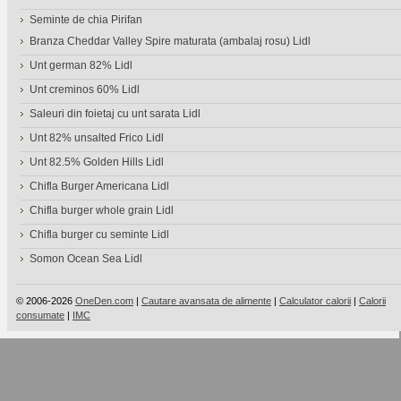
Seminte de chia Pirifan
Branza Cheddar Valley Spire maturata (ambalaj rosu) Lidl
Unt german 82% Lidl
Unt creminos 60% Lidl
Saleuri din foietaj cu unt sarata Lidl
Unt 82% unsalted Frico Lidl
Unt 82.5% Golden Hills Lidl
Chifla Burger Americana Lidl
Chifla burger whole grain Lidl
Chifla burger cu seminte Lidl
Somon Ocean Sea Lidl
© 2006-2026
OneDen.com
|
Cautare avansata de alimente
|
Calculator calorii
|
Calorii
consumate
|
IMC