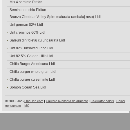
Mix 4 seminte Pirifan
Seminte de chia Pirifan
Branza Cheddar Valley Spire maturata (ambalaj rosu) Lidl
Unt german 82% Lidl
Unt creminos 60% Lidl
Saleuri din foietaj cu unt sarata Lidl
Unt 82% unsalted Frico Lidl
Unt 82.5% Golden Hills Lidl
Chifla Burger Americana Lidl
Chifla burger whole grain Lidl
Chifla burger cu seminte Lidl
Somon Ocean Sea Lidl
© 2006-2026
OneDen.com
|
Cautare avansata de alimente
|
Calculator calorii
|
Calorii
consumate
|
IMC