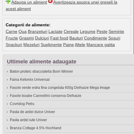
Adauga un aliment
Avertizeaza asupra unei greseli la
acest aliment
Categorii de alimente:
Carne
Oua
Branzeturi
Lactate
Cereale
Legume
Peste
Seminte
Fructe
Grasimi
Dulciuri
Fast food
Bauturi
Condimente
Sosuri
Snackuri
Mezeluri
Suplimente
Paine
Altele
Mancare gatita
Ultimele alimente adaugate
Baton proteic stracciatella Born Winner
Faina Ketomix Universal
Fasole verde extra fina congelata 600g Delhaize Mega Image
Fasole boabe Cannellini conserva Delhaize
Covridog Petru
Pasta de ardei dulce Univer
Pasta ardei iute Univer
Branza Cottage 4.5% Hochland