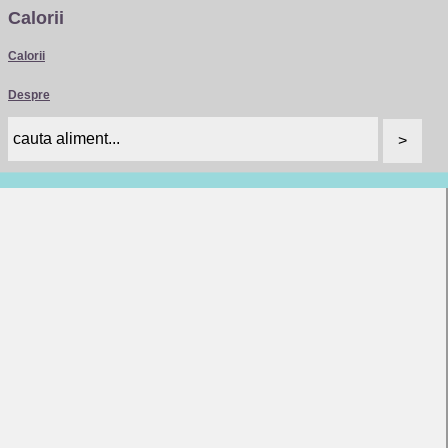
Calorii
Calorii
Despre