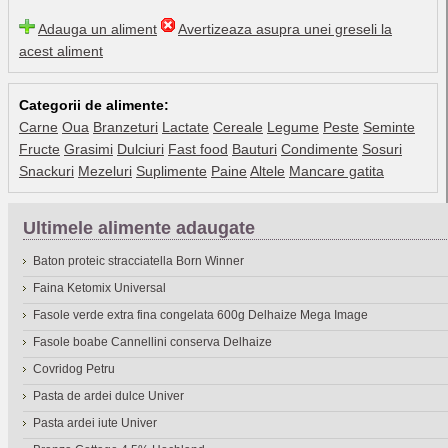
Adauga un aliment
Avertizeaza asupra unei greseli la
acest aliment
Categorii de alimente:
Carne
Oua
Branzeturi
Lactate
Cereale
Legume
Peste
Seminte
Fructe
Grasimi
Dulciuri
Fast food
Bauturi
Condimente
Sosuri
Snackuri
Mezeluri
Suplimente
Paine
Altele
Mancare gatita
Ultimele alimente adaugate
Baton proteic stracciatella Born Winner
Faina Ketomix Universal
Fasole verde extra fina congelata 600g Delhaize Mega Image
Fasole boabe Cannellini conserva Delhaize
Covridog Petru
Pasta de ardei dulce Univer
Pasta ardei iute Univer