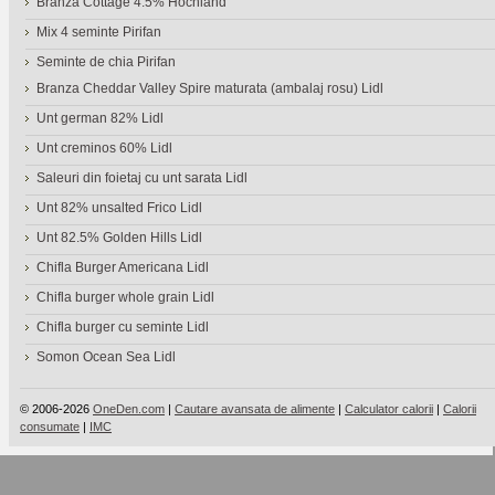
Branza Cottage 4.5% Hochland
Mix 4 seminte Pirifan
Seminte de chia Pirifan
Branza Cheddar Valley Spire maturata (ambalaj rosu) Lidl
Unt german 82% Lidl
Unt creminos 60% Lidl
Saleuri din foietaj cu unt sarata Lidl
Unt 82% unsalted Frico Lidl
Unt 82.5% Golden Hills Lidl
Chifla Burger Americana Lidl
Chifla burger whole grain Lidl
Chifla burger cu seminte Lidl
Somon Ocean Sea Lidl
© 2006-2026
OneDen.com
|
Cautare avansata de alimente
|
Calculator calorii
|
Calorii
consumate
|
IMC