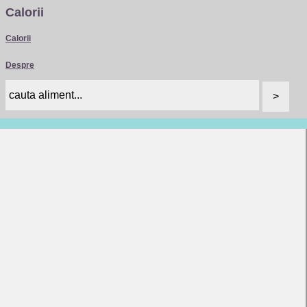
Calorii
Calorii
Despre