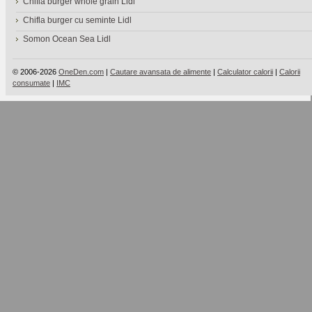
Chifla burger whole grain Lidl
Chifla burger cu seminte Lidl
Somon Ocean Sea Lidl
© 2006-2026
OneDen.com
|
Cautare avansata de alimente
|
Calculator calorii
|
Calorii
consumate
|
IMC