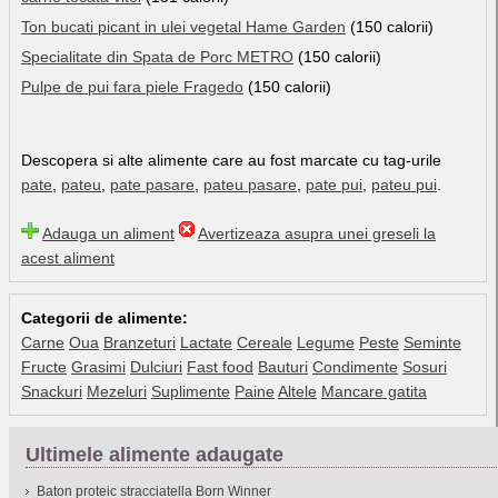
Ton bucati picant in ulei vegetal Hame Garden
(150 calorii)
Specialitate din Spata de Porc METRO
(150 calorii)
Pulpe de pui fara piele Fragedo
(150 calorii)
Descopera si alte alimente care au fost marcate cu tag-urile
pate
,
pateu
,
pate pasare
,
pateu pasare
,
pate pui
,
pateu pui
.
Adauga un aliment
Avertizeaza asupra unei greseli la
acest aliment
Categorii de alimente:
Carne
Oua
Branzeturi
Lactate
Cereale
Legume
Peste
Seminte
Fructe
Grasimi
Dulciuri
Fast food
Bauturi
Condimente
Sosuri
Snackuri
Mezeluri
Suplimente
Paine
Altele
Mancare gatita
Ultimele alimente adaugate
Baton proteic stracciatella Born Winner