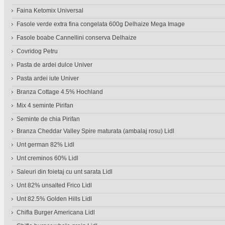
Faina Ketomix Universal
Fasole verde extra fina congelata 600g Delhaize Mega Image
Fasole boabe Cannellini conserva Delhaize
Covridog Petru
Pasta de ardei dulce Univer
Pasta ardei iute Univer
Branza Cottage 4.5% Hochland
Mix 4 seminte Pirifan
Seminte de chia Pirifan
Branza Cheddar Valley Spire maturata (ambalaj rosu) Lidl
Unt german 82% Lidl
Unt creminos 60% Lidl
Saleuri din foietaj cu unt sarata Lidl
Unt 82% unsalted Frico Lidl
Unt 82.5% Golden Hills Lidl
Chifla Burger Americana Lidl