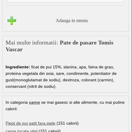
Adauga in meniu
Mai multe informatii:
Pate de pasare Tomis
Vascar
Ingrediente:
ficat de pui 15%, slanina, apa, faina de grau,
proteina vegetala din soia, sare, condimente, potentiator de
gust(monoglutamat de sodiu), dextroza, colorant (carmin),
conservant (nitrit de sodiu).
In categoria
carne
se mai gasesc si alte alimente, cu mai putine
calorii:
Piept de pui gatit fara piele
(151 calorii)
carne tocata vitel
(151 calorii)