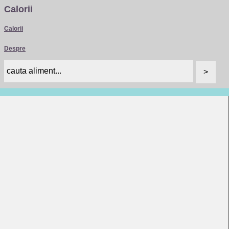
Calorii
Calorii
Despre