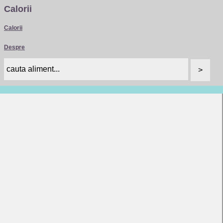
Calorii
Calorii
Despre