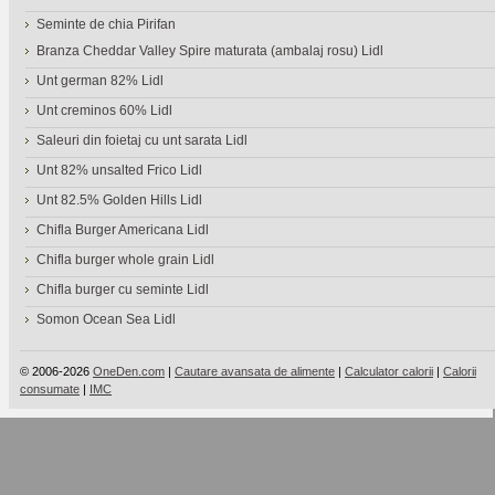
Seminte de chia Pirifan
Branza Cheddar Valley Spire maturata (ambalaj rosu) Lidl
Unt german 82% Lidl
Unt creminos 60% Lidl
Saleuri din foietaj cu unt sarata Lidl
Unt 82% unsalted Frico Lidl
Unt 82.5% Golden Hills Lidl
Chifla Burger Americana Lidl
Chifla burger whole grain Lidl
Chifla burger cu seminte Lidl
Somon Ocean Sea Lidl
© 2006-2026
OneDen.com
|
Cautare avansata de alimente
|
Calculator calorii
|
Calorii
consumate
|
IMC