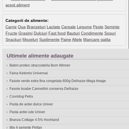
acest aliment
Categorii de alimente:
Carne
Oua
Branzeturi
Lactate
Cereale
Legume
Peste
Seminte
Fructe
Grasimi
Dulciuri
Fast food
Bauturi
Condimente
Sosuri
Snackuri
Mezeluri
Suplimente
Paine
Altele
Mancare gatita
Ultimele alimente adaugate
Baton proteic stracciatella Born Winner
Faina Ketomix Universal
Fasole verde extra fina congelata 600g Delhaize Mega Image
Fasole boabe Cannellini conserva Delhaize
Covridog Petru
Pasta de ardei dulce Univer
Pasta ardei iute Univer
Branza Cottage 4.5% Hochland
Mix 4 seminte Pirifan