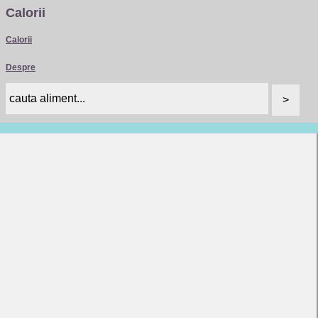
Calorii
Calorii
Despre