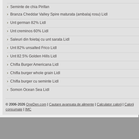
Seminte de chia Pirifan
Branza Cheddar Valley Spire maturata (ambalaj rosu) Lidl
Unt german 82% Lidl
Unt creminos 60% Lidl
Saleuri din foietaj cu unt sarata Lidl
Unt 82% unsalted Frico Lidl
Unt 82.5% Golden Hills Lidl
Chifla Burger Americana Lidl
Chifla burger whole grain Lidl
Chifla burger cu seminte Lidl
Somon Ocean Sea Lidl
© 2006-2026
OneDen.com
|
Cautare avansata de alimente
|
Calculator calorii
|
Calorii
consumate
|
IMC