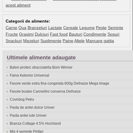
acest aliment
Categorii de alimente:
Carne
Oua
Branzeturi
Lactate
Cereale
Legume
Peste
Seminte
Fructe
Grasimi
Dulciuri
Fast food
Bauturi
Condimente
Sosuri
Snackuri
Mezeluri
Suplimente
Paine
Altele
Mancare gatita
Ultimele alimente adaugate
Baton proteic stracciatella Born Winner
Faina Ketomix Universal
Fasole verde extra fina congelata 600g Delhaize Mega Image
Fasole boabe Cannellini conserva Delhaize
Covridog Petru
Pasta de ardei dulce Univer
Pasta ardei iute Univer
Branza Cottage 4.5% Hochland
Mix 4 seminte Pirifan