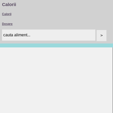
Calorii
Calorii
Despre