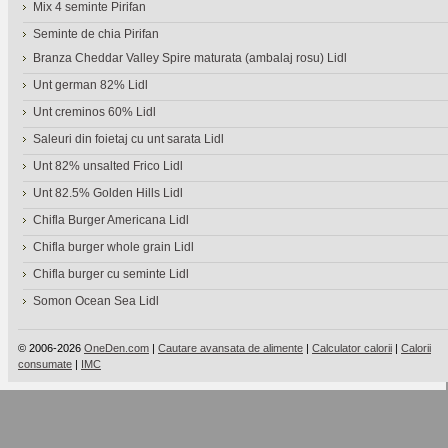
Mix 4 seminte Pirifan
Seminte de chia Pirifan
Branza Cheddar Valley Spire maturata (ambalaj rosu) Lidl
Unt german 82% Lidl
Unt creminos 60% Lidl
Saleuri din foietaj cu unt sarata Lidl
Unt 82% unsalted Frico Lidl
Unt 82.5% Golden Hills Lidl
Chifla Burger Americana Lidl
Chifla burger whole grain Lidl
Chifla burger cu seminte Lidl
Somon Ocean Sea Lidl
© 2006-2026
OneDen.com
|
Cautare avansata de alimente
|
Calculator calorii
|
Calorii
consumate
|
IMC