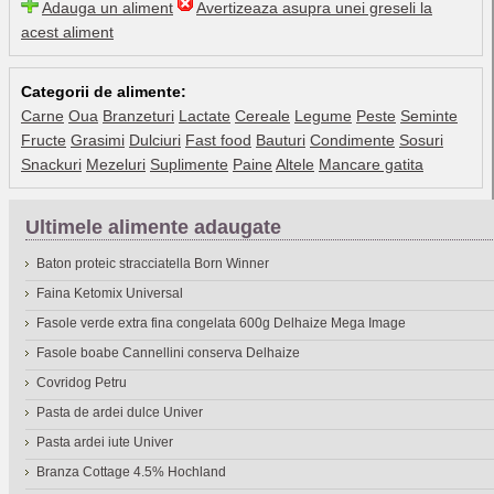
Adauga un aliment
Avertizeaza asupra unei greseli la
acest aliment
Categorii de alimente:
Carne
Oua
Branzeturi
Lactate
Cereale
Legume
Peste
Seminte
Fructe
Grasimi
Dulciuri
Fast food
Bauturi
Condimente
Sosuri
Snackuri
Mezeluri
Suplimente
Paine
Altele
Mancare gatita
Ultimele alimente adaugate
Baton proteic stracciatella Born Winner
Faina Ketomix Universal
Fasole verde extra fina congelata 600g Delhaize Mega Image
Fasole boabe Cannellini conserva Delhaize
Covridog Petru
Pasta de ardei dulce Univer
Pasta ardei iute Univer
Branza Cottage 4.5% Hochland