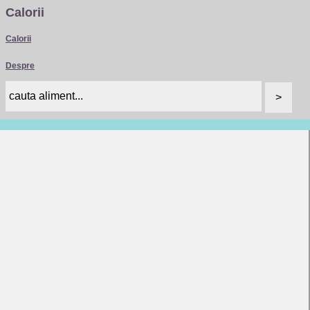
Calorii
Calorii
Despre