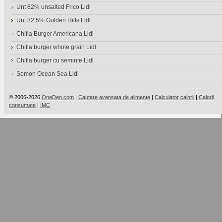
Unt 82% unsalted Frico Lidl
Unt 82.5% Golden Hills Lidl
Chifla Burger Americana Lidl
Chifla burger whole grain Lidl
Chifla burger cu seminte Lidl
Somon Ocean Sea Lidl
© 2006-2026
OneDen.com
|
Cautare avansata de alimente
|
Calculator calorii
|
Calorii
consumate
|
IMC