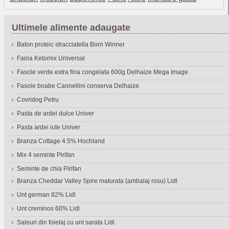
Ultimele alimente adaugate
Baton proteic stracciatella Born Winner
Faina Ketomix Universal
Fasole verde extra fina congelata 600g Delhaize Mega Image
Fasole boabe Cannellini conserva Delhaize
Covridog Petru
Pasta de ardei dulce Univer
Pasta ardei iute Univer
Branza Cottage 4.5% Hochland
Mix 4 seminte Pirifan
Seminte de chia Pirifan
Branza Cheddar Valley Spire maturata (ambalaj rosu) Lidl
Unt german 82% Lidl
Unt creminos 60% Lidl
Saleuri din foietaj cu unt sarata Lidl