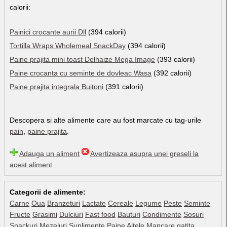
calorii:
Painici crocante aurii Dll
(394 calorii)
Tortilla Wraps Wholemeal SnackDay
(394 calorii)
Paine prajita mini toast Delhaize Mega Image
(393 calorii)
Paine crocanta cu seminte de dovleac Wasa
(392 calorii)
Paine prajita integrala Buitoni
(391 calorii)
Descopera si alte alimente care au fost marcate cu tag-urile
pain
,
paine prajita
.
Adauga un aliment
Avertizeaza asupra unei greseli la
acest aliment
Categorii de alimente:
Carne
Oua
Branzeturi
Lactate
Cereale
Legume
Peste
Seminte
Fructe
Grasimi
Dulciuri
Fast food
Bauturi
Condimente
Sosuri
Snackuri
Mezeluri
Suplimente
Paine
Altele
Mancare gatita