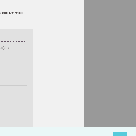
ckuri
Mezeluri
u) Lidl