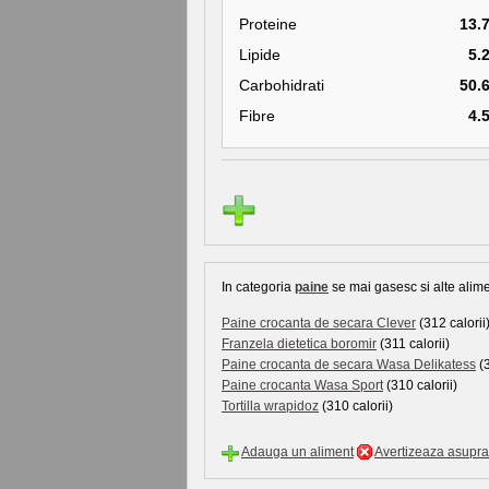
Proteine
13.
Lipide
5.
Carbohidrati
50.
Fibre
4.
In categoria
paine
se mai gasesc si alte alime
Paine crocanta de secara Clever
(312 calorii
Franzela dietetica boromir
(311 calorii)
Paine crocanta de secara Wasa Delikatess
(3
Paine crocanta Wasa Sport
(310 calorii)
Tortilla wrapidoz
(310 calorii)
Adauga un aliment
Avertizeaza asupra 