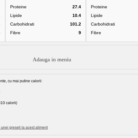
7
Proteine
27.4
Proteine
2
Lipide
10.4
Lipide
6
Carbohidrati
101.2
Carbohidrati
5
Fibre
9
Fibre
Adauga in meniu
nte, cu mai putine calorii:
)
10 calorii)
unei greseli la acest aliment