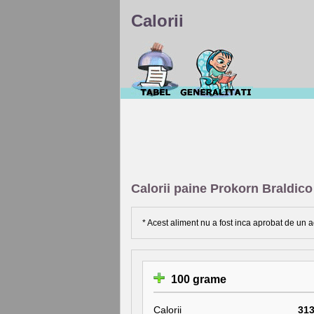
Calorii
Calorii paine Prokorn Braldico
* Acest aliment nu a fost inca aprobat de un a
100 grame
Calorii
31