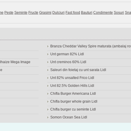
me
Peste
Seminte
Fructe
Grasimi
Dulciuri
Fast food
Bauturi
Condimente
Sosuri
Sna
Branza Cheddar Valley Spire maturata (ambalaj ros
Unt german 82% Lidl
Delhaize Mega Image
Unt creminos 60% Lidl
ze
Saleuri din foietaj cu unt sarata Lidl
Unt 82% unsalted Frico Lidl
Unt 82.5% Golden Hills Lidl
Chifla Burger Americana Lidl
Chifla burger whole grain Lidl
Chifla burger cu seminte Lidl
Somon Ocean Sea Lidl