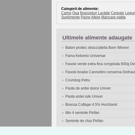
Categorii de alimente:
Carne
Oua
Branzeturi
Lactate
Cereale
Legu
Suplimente
Paine
Altele
Mancare gatita
Ultimele alimente adaugate
Baton proteic stracciatella Born Winner
Faina Ketomix Universal
Fasole verde extra fina congelata 600g 
Fasole boabe Cannellini conserva Delhai
Covridog Petru
Pasta de ardei dulce Univer
Pasta ardei iute Univer
Branza Cottage 4.5% Hochland
Mix 4 seminte Pirifan
Seminte de chia Pirifan