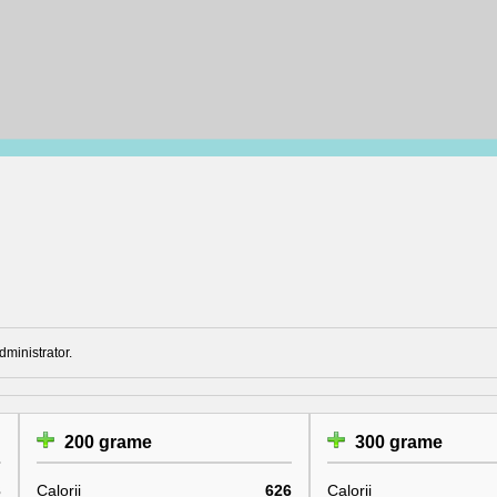
dministrator.
200 grame
300 grame
3
Calorii
626
Calorii