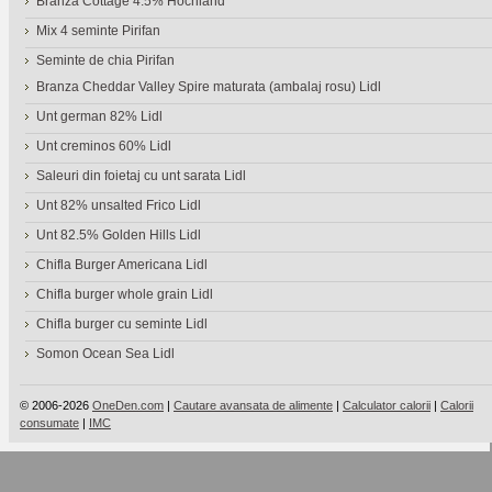
Branza Cottage 4.5% Hochland
Mix 4 seminte Pirifan
Seminte de chia Pirifan
Branza Cheddar Valley Spire maturata (ambalaj rosu) Lidl
Unt german 82% Lidl
Unt creminos 60% Lidl
Saleuri din foietaj cu unt sarata Lidl
Unt 82% unsalted Frico Lidl
Unt 82.5% Golden Hills Lidl
Chifla Burger Americana Lidl
Chifla burger whole grain Lidl
Chifla burger cu seminte Lidl
Somon Ocean Sea Lidl
© 2006-2026
OneDen.com
|
Cautare avansata de alimente
|
Calculator calorii
|
Calorii
consumate
|
IMC