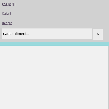
Calorii
Calorii
Despre