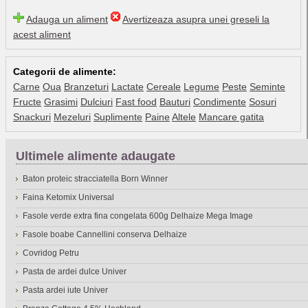
Adauga un aliment
Avertizeaza asupra unei greseli la
acest aliment
Categorii de alimente:
Carne
Oua
Branzeturi
Lactate
Cereale
Legume
Peste
Seminte
Fructe
Grasimi
Dulciuri
Fast food
Bauturi
Condimente
Sosuri
Snackuri
Mezeluri
Suplimente
Paine
Altele
Mancare gatita
Ultimele alimente adaugate
Baton proteic stracciatella Born Winner
Faina Ketomix Universal
Fasole verde extra fina congelata 600g Delhaize Mega Image
Fasole boabe Cannellini conserva Delhaize
Covridog Petru
Pasta de ardei dulce Univer
Pasta ardei iute Univer