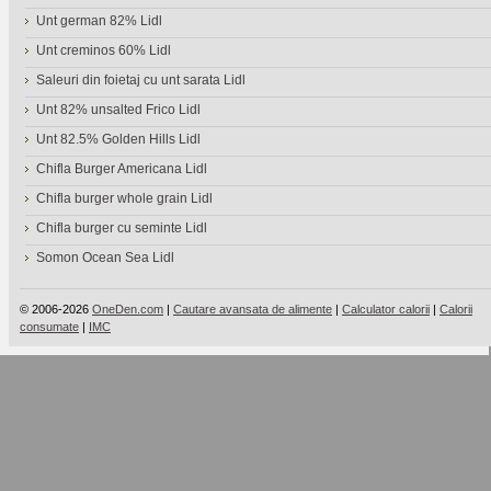
Unt german 82% Lidl
Unt creminos 60% Lidl
Saleuri din foietaj cu unt sarata Lidl
Unt 82% unsalted Frico Lidl
Unt 82.5% Golden Hills Lidl
Chifla Burger Americana Lidl
Chifla burger whole grain Lidl
Chifla burger cu seminte Lidl
Somon Ocean Sea Lidl
© 2006-2026
OneDen.com
|
Cautare avansata de alimente
|
Calculator calorii
|
Calorii
consumate
|
IMC