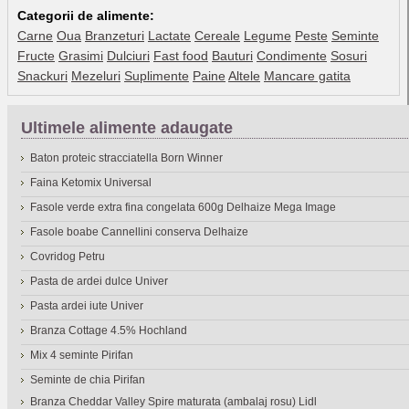
Categorii de alimente:
Carne
Oua
Branzeturi
Lactate
Cereale
Legume
Peste
Seminte
Fructe
Grasimi
Dulciuri
Fast food
Bauturi
Condimente
Sosuri
Snackuri
Mezeluri
Suplimente
Paine
Altele
Mancare gatita
Ultimele alimente adaugate
Baton proteic stracciatella Born Winner
Faina Ketomix Universal
Fasole verde extra fina congelata 600g Delhaize Mega Image
Fasole boabe Cannellini conserva Delhaize
Covridog Petru
Pasta de ardei dulce Univer
Pasta ardei iute Univer
Branza Cottage 4.5% Hochland
Mix 4 seminte Pirifan
Seminte de chia Pirifan
Branza Cheddar Valley Spire maturata (ambalaj rosu) Lidl