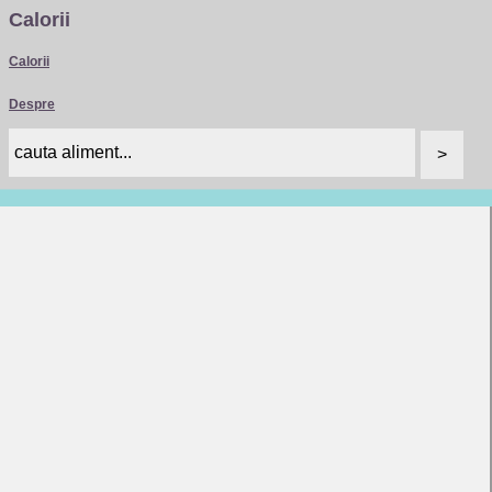
Calorii
Calorii
Despre