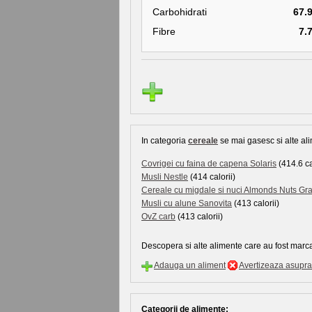
Carbohidrati
67.
Fibre
7.
In categoria
cereale
se mai gasesc si alte ali
Covrigei cu faina de capena Solaris
(414.6 ca
Musli Nestle
(414 calorii)
Cereale cu migdale si nuci Almonds Nuts Gr
Musli cu alune Sanovita
(413 calorii)
OvZ carb
(413 calorii)
Descopera si alte alimente care au fost marca
Adauga un aliment
Avertizeaza asupra 
Categorii de alimente: