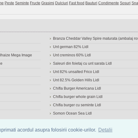
me
Peste
Seminte
Fructe
Grasimi
Dulciuri
Fast food
Bauturi
Condimente
Sosuri
Sna
Branza Cheddar Valley Spire maturata (ambalaj ros
Unt german 82% Lidl
Delhaize Mega Image
Unt creminos 60% Lidl
ze
Saleuri din foietaj cu unt sarata Lidl
Unt 82% unsalted Frico Lidl
Unt 82.5% Golden Hills Lidl
Chifla Burger Americana Lidl
Chifla burger whole grain Lidl
Chifla burger cu seminte Lidl
Somon Ocean Sea Lidl
a de alimente
|
Calculator calorii
|
Calorii consumate
|
IMC
rimati acordul asupra folosirii cookie-urilor.
Detalii