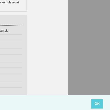
ckuri
Mezeluri
u) Lidl
OK