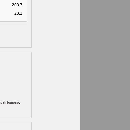
203.7
23.1
usli banana
.