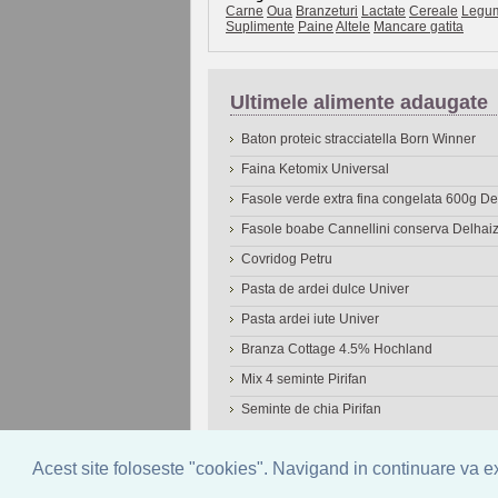
Carne
Oua
Branzeturi
Lactate
Cereale
Legu
Suplimente
Paine
Altele
Mancare gatita
Ultimele alimente adaugate
Baton proteic stracciatella Born Winner
Faina Ketomix Universal
Fasole verde extra fina congelata 600g 
Fasole boabe Cannellini conserva Delhai
Covridog Petru
Pasta de ardei dulce Univer
Pasta ardei iute Univer
Branza Cottage 4.5% Hochland
Mix 4 seminte Pirifan
Seminte de chia Pirifan
© 2006-2026
OneDen.com
|
Cautare avansat
Acest site foloseste "cookies". Navigand in continuare va exp