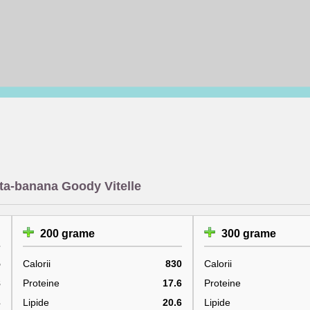
ata-banana Goody Vitelle
200 grame
300 grame
5
Calorii
830
Calorii
8
Proteine
17.6
Proteine
3
Lipide
20.6
Lipide