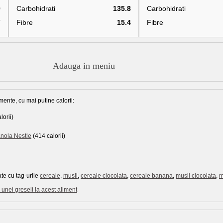
9
Carbohidrati
135.8
Carbohidrati
7
Fibre
15.4
Fibre
Adauga in meniu
mente, cu mai putine calorii:
lorii)
anola Nestle
(414 calorii)
te cu tag-urile
cereale
,
musli
,
cereale ciocolata
,
cereale banana
,
musli ciocolata
,
m
unei greseli la acest aliment