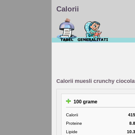
Calorii
Calorii muesli crunchy ciocol
100 grame
Calorii
41
Proteine
8.
Lipide
10.