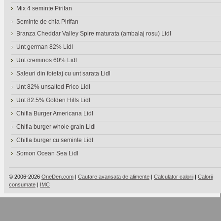
Mix 4 seminte Pirifan
Seminte de chia Pirifan
Branza Cheddar Valley Spire maturata (ambalaj rosu) Lidl
Unt german 82% Lidl
Unt creminos 60% Lidl
Saleuri din foietaj cu unt sarata Lidl
Unt 82% unsalted Frico Lidl
Unt 82.5% Golden Hills Lidl
Chifla Burger Americana Lidl
Chifla burger whole grain Lidl
Chifla burger cu seminte Lidl
Somon Ocean Sea Lidl
© 2006-2026
OneDen.com
|
Cautare avansata de alimente
|
Calculator calorii
|
Calorii
consumate
|
IMC