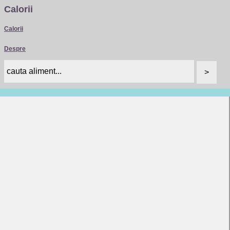
Calorii
Calorii
Despre