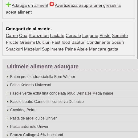
Adauga un aliment
Avertizeaza asupra unei greseli la
acest aliment
Categorii de alimente:
Carne
Oua
Branzeturi
Lactate
Cereale
Legume
Peste
Seminte
Fructe
Grasimi
Dulciuri
Fast food
Bauturi
Condimente
Sosuri
Snackuri
Mezeluri
Suplimente
Paine
Altele
Mancare gatita
Ultimele alimente adaugate
Baton proteic stracciatella Born Winner
Faina Ketomix Universal
Fasole verde extra fina congelata 600g Delhaize Mega Image
Fasole boabe Cannellini conserva Delhaize
Covridog Petru
Pasta de ardei dulce Univer
Pasta ardei iute Univer
Branza Cottage 4.5% Hochland