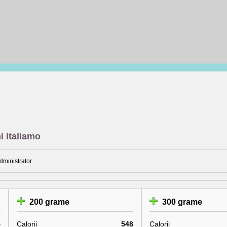
i Italiamo
dministrator.
200 grame
300 grame
4
Calorii
548
Calorii