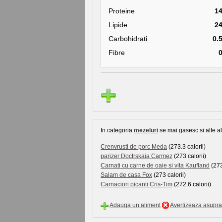
Proteine
1
Lipide
2
Carbohidrati
0.
Fibre
In categoria
mezeluri
se mai gasesc si alte al
Crenvrusti de porc Meda
(273.3 calorii)
parizer Doctrskaia Carmez
(273 calorii)
Carnati cu carne de oaie si vita Kaufland
(273
Salam de casa Fox
(273 calorii)
Carnaciori picanti Cris-Tim
(272.6 calorii)
Adauga un aliment
Avertizeaza asupra 