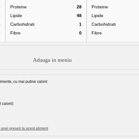
4
Proteine
28
Proteine
4
Lipide
48
Lipide
5
Carbohidrati
1
Carbohidrati
0
Fibre
0
Fibre
Adauga in meniu
imente, cu mai putine calorii:
 calorii)
unei greseli la acest aliment