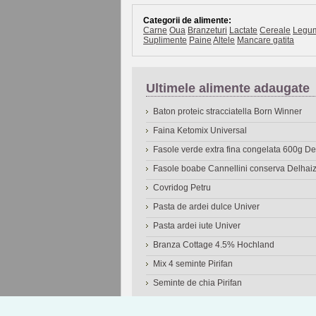
Categorii de alimente:
Carne
Oua
Branzeturi
Lactate
Cereale
Legu
Suplimente
Paine
Altele
Mancare gatita
Ultimele alimente adaugate
Baton proteic stracciatella Born Winner
Faina Ketomix Universal
Fasole verde extra fina congelata 600g 
Fasole boabe Cannellini conserva Delhai
Covridog Petru
Pasta de ardei dulce Univer
Pasta ardei iute Univer
Branza Cottage 4.5% Hochland
Mix 4 seminte Pirifan
Seminte de chia Pirifan