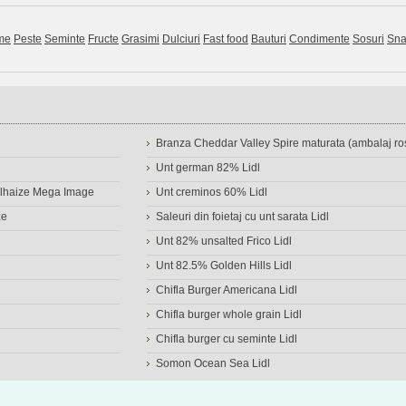
me
Peste
Seminte
Fructe
Grasimi
Dulciuri
Fast food
Bauturi
Condimente
Sosuri
Sna
Branza Cheddar Valley Spire maturata (ambalaj ros
Unt german 82% Lidl
Delhaize Mega Image
Unt creminos 60% Lidl
ze
Saleuri din foietaj cu unt sarata Lidl
Unt 82% unsalted Frico Lidl
Unt 82.5% Golden Hills Lidl
Chifla Burger Americana Lidl
Chifla burger whole grain Lidl
Chifla burger cu seminte Lidl
Somon Ocean Sea Lidl