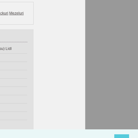
ckuri
Mezeluri
u) Lidl