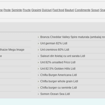
me
Peste
Seminte
Fructe
Grasimi
Dulciuri
Fast food
Bauturi
Condimente
Sosuri
Sna
Branza Cheddar Valley Spire maturata (ambalaj ros
Unt german 82% Lidl
Delhaize Mega Image
Unt creminos 60% Lidl
ze
Saleuri din foietaj cu unt sarata Lidl
Unt 82% unsalted Frico Lidl
Unt 82.5% Golden Hills Lidl
Chifla Burger Americana Lidl
Chifla burger whole grain Lidl
Chifla burger cu seminte Lidl
Somon Ocean Sea Lidl