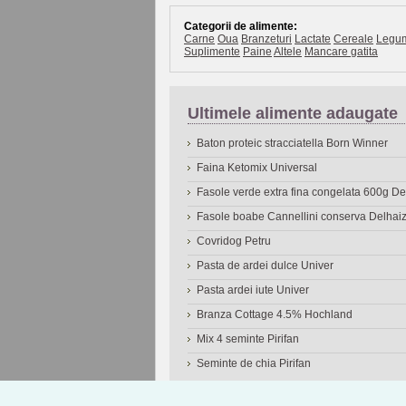
Categorii de alimente:
Carne
Oua
Branzeturi
Lactate
Cereale
Legu
Suplimente
Paine
Altele
Mancare gatita
Ultimele alimente adaugate
Baton proteic stracciatella Born Winner
Faina Ketomix Universal
Fasole verde extra fina congelata 600g 
Fasole boabe Cannellini conserva Delhai
Covridog Petru
Pasta de ardei dulce Univer
Pasta ardei iute Univer
Branza Cottage 4.5% Hochland
Mix 4 seminte Pirifan
Seminte de chia Pirifan