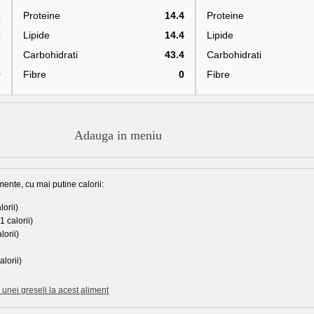
2
Proteine
14.4
Proteine
2
Lipide
14.4
Lipide
7
Carbohidrati
43.4
Carbohidrati
0
Fibre
0
Fibre
Adauga in meniu
mente, cu mai putine calorii:
orii)
1 calorii)
lorii)
lorii)
unei greseli la acest aliment