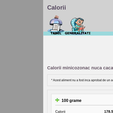
Calorii
Calorii minicozonac nuca caca
* Acest aliment nu a fost inca aprobat de un a
100 grame
Calorii
178.