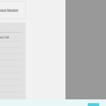
ckuri
Mezeluri
u) Lidl