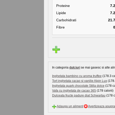
Proteine
7.
Lipide
7.
Carbohidrati
21.
Fibre
In categoria
dulciuri
se mai gasesc si alte ali
Inghetata bambino cu aroma truffee
(178.3 cal
Tort inghetata cacao si vanilie Alpin Lux
(178.
Inghetata quark chocolate Stilla dolce
(178 ca
Vafa cu inghetata de cacao 365
(178 calorii)
Dulceata fructe padure diat Schwartau
(178 ca
Adauga un aliment
Avertizeaza asupra 