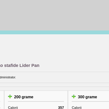
o stafide Lider Pan
dministrator.
200 grame
300 grame
5
Calorii
357
Calorii