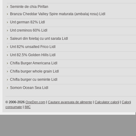
Seminte de chia Pirifan
Branza Cheddar Valley Spire maturata (ambalaj rosu) Lidl
Unt german 82% Lidl
Unt creminos 60% Lidl
Saleuri din foietaj cu unt sarata Lidl
Unt 82% unsalted Frico Lidl
Unt 82.5% Golden Hills Lidl
Chifla Burger Americana Lidl
Chifla burger whole grain Lidl
Chifla burger cu seminte Lidl
Somon Ocean Sea Lidl
© 2006-2026
OneDen.com
|
Cautare avansata de alimente
|
Calculator calorii
|
Calorii
consumate
|
IMC