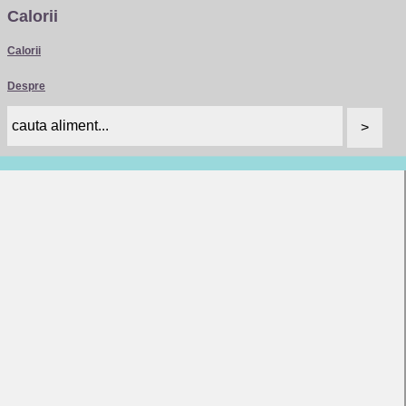
Calorii
Calorii
Despre