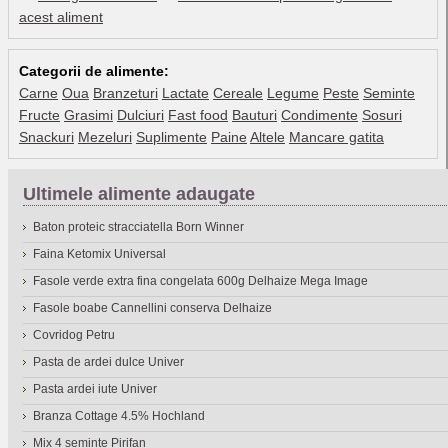
acest aliment
Categorii de alimente:
Carne
Oua
Branzeturi
Lactate
Cereale
Legume
Peste
Seminte
Fructe
Grasimi
Dulciuri
Fast food
Bauturi
Condimente
Sosuri
Snackuri
Mezeluri
Suplimente
Paine
Altele
Mancare gatita
Ultimele alimente adaugate
Baton proteic stracciatella Born Winner
Faina Ketomix Universal
Fasole verde extra fina congelata 600g Delhaize Mega Image
Fasole boabe Cannellini conserva Delhaize
Covridog Petru
Pasta de ardei dulce Univer
Pasta ardei iute Univer
Branza Cottage 4.5% Hochland
Mix 4 seminte Pirifan