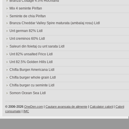
Branza Cottage 4.5% Hochland
Mix 4 seminte Pirifan
Seminte de chia Pirifan
Branza Cheddar Valley Spire maturata (ambalaj rosu) Lidl
Unt german 82% Lidl
Unt creminos 60% Lidl
Saleuri din foietaj cu unt sarata Lidl
Unt 82% unsalted Frico Lidl
Unt 82.5% Golden Hills Lidl
Chifla Burger Americana Lidl
Chifla burger whole grain Lidl
Chifla burger cu seminte Lidl
Somon Ocean Sea Lidl
© 2006-2026
OneDen.com
|
Cautare avansata de alimente
|
Calculator calorii
|
Calorii
consumate
|
IMC