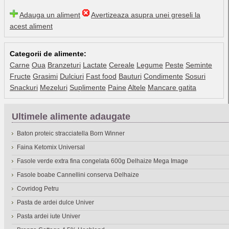
Adauga un aliment
Avertizeaza asupra unei greseli la
acest aliment
Categorii de alimente:
Carne
Oua
Branzeturi
Lactate
Cereale
Legume
Peste
Seminte
Fructe
Grasimi
Dulciuri
Fast food
Bauturi
Condimente
Sosuri
Snackuri
Mezeluri
Suplimente
Paine
Altele
Mancare gatita
Ultimele alimente adaugate
Baton proteic stracciatella Born Winner
Faina Ketomix Universal
Fasole verde extra fina congelata 600g Delhaize Mega Image
Fasole boabe Cannellini conserva Delhaize
Covridog Petru
Pasta de ardei dulce Univer
Pasta ardei iute Univer