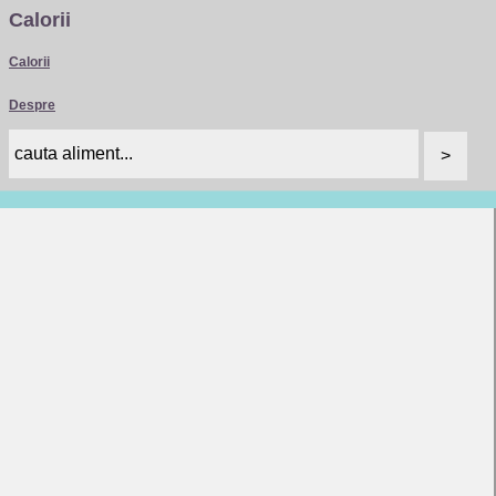
Calorii
Calorii
Despre