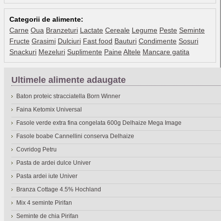
Categorii de alimente:
Carne
Oua
Branzeturi
Lactate
Cereale
Legume
Peste
Seminte
Fructe
Grasimi
Dulciuri
Fast food
Bauturi
Condimente
Sosuri
Snackuri
Mezeluri
Suplimente
Paine
Altele
Mancare gatita
Ultimele alimente adaugate
Baton proteic stracciatella Born Winner
Faina Ketomix Universal
Fasole verde extra fina congelata 600g Delhaize Mega Image
Fasole boabe Cannellini conserva Delhaize
Covridog Petru
Pasta de ardei dulce Univer
Pasta ardei iute Univer
Branza Cottage 4.5% Hochland
Mix 4 seminte Pirifan
Seminte de chia Pirifan