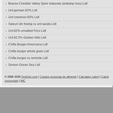
Branza Cheddar Valley Spire maturata (ambalaj rosu) Lidl
Unt german 82% Lidl
Unt creminos 60% Lidl
Saleuri din foietaj cu unt sarata Lidl
Unt 82% unsalted Frico Lidl
Unt 82.5% Golden Hills Lidl
Chifla Burger Americana Lidl
Chifla burger whole grain Lidl
Chifla burger cu seminte Lidl
Somon Ocean Sea Lidl
© 2006-2026
OneDen.com
|
Cautare avansata de alimente
|
Calculator calorii
|
Calorii
consumate
|
IMC