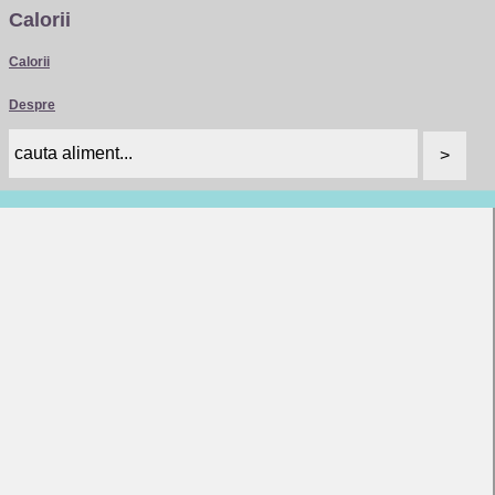
Calorii
Calorii
Despre