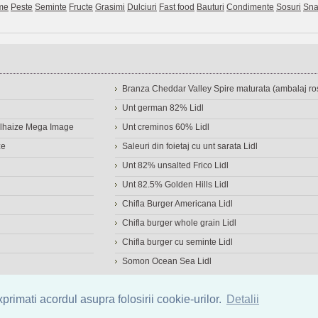
me
Peste
Seminte
Fructe
Grasimi
Dulciuri
Fast food
Bauturi
Condimente
Sosuri
Sna
Branza Cheddar Valley Spire maturata (ambalaj ros
Unt german 82% Lidl
Delhaize Mega Image
Unt creminos 60% Lidl
ze
Saleuri din foietaj cu unt sarata Lidl
Unt 82% unsalted Frico Lidl
Unt 82.5% Golden Hills Lidl
Chifla Burger Americana Lidl
Chifla burger whole grain Lidl
Chifla burger cu seminte Lidl
Somon Ocean Sea Lidl
a de alimente
|
Calculator calorii
|
Calorii consumate
|
IMC
rimati acordul asupra folosirii cookie-urilor.
Detalii