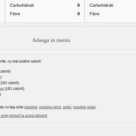
0
Carbohidrati
0
Carbohidrati
0
Fibre
0
Fibre
Adauga in meniu
nte, cu mai putine calorii:
alorii)
)
(162 calorii)
pui
(161 calorii)
)
te cu tag-urile
masline
,
masline verzi
,
ardei
,
masline ardei
.
unei greseli la acest aliment