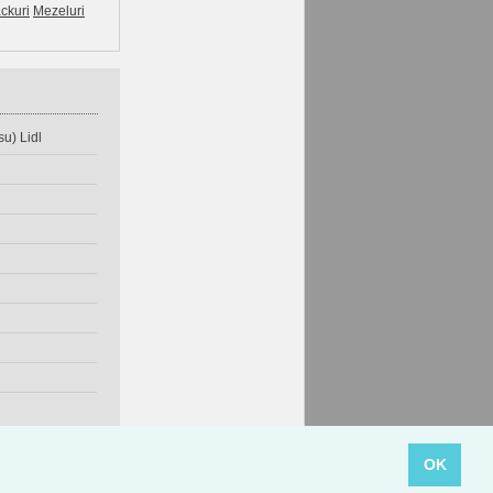
ckuri
Mezeluri
u) Lidl
OK