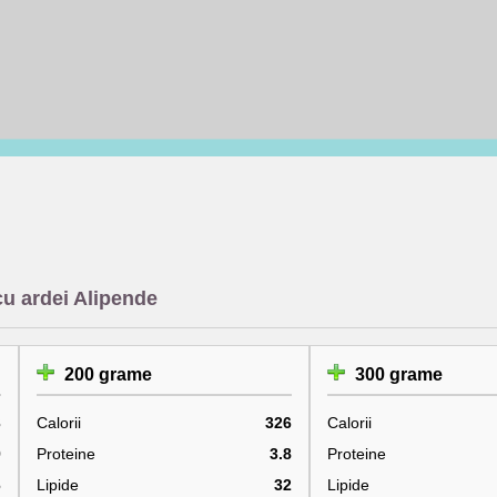
cu ardei Alipende
200 grame
300 grame
3
Calorii
326
Calorii
9
Proteine
3.8
Proteine
6
Lipide
32
Lipide