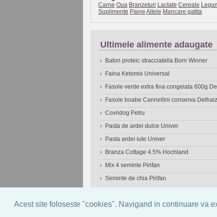
Carne
Oua
Branzeturi
Lactate
Cereale
Legu
Suplimente
Paine
Altele
Mancare gatita
Ultimele alimente adaugate
Baton proteic stracciatella Born Winner
Faina Ketomix Universal
Fasole verde extra fina congelata 600g 
Fasole boabe Cannellini conserva Delhai
Covridog Petru
Pasta de ardei dulce Univer
Pasta ardei iute Univer
Branza Cottage 4.5% Hochland
Mix 4 seminte Pirifan
Seminte de chia Pirifan
© 2006-2026
OneDen.com
|
Cautare avansat
Acest site foloseste "cookies". Navigand in continuare va exp