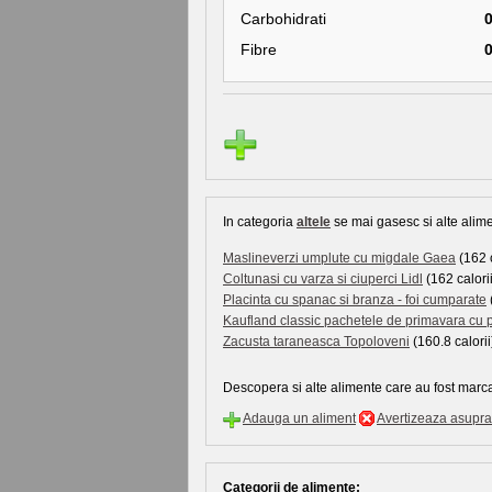
Carbohidrati
Fibre
In categoria
altele
se mai gasesc si alte alime
Maslineverzi umplute cu migdale Gaea
(162 c
Coltunasi cu varza si ciuperci Lidl
(162 calorii
Placinta cu spanac si branza - foi cumparate
Kaufland classic pachetele de primavara cu 
Zacusta taraneasca Topoloveni
(160.8 calorii
Descopera si alte alimente care au fost marca
Adauga un aliment
Avertizeaza asupra 
Categorii de alimente: