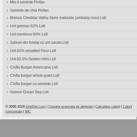
Mix 4 seminte Pirifan
Seminte de chia Pirifan
Branza Cheddar Valley Spire maturata (ambalaj rosu) Lidl
Unt german 82% Lidl
Unt creminos 60% Lidl
Saleuri din foietaj cu unt sarata Lidl
Unt 82% unsalted Frico Lidl
Unt 82.5% Golden Hills Lidl
Chifla Burger Americana Lidl
Chifla burger whole grain Lidl
Chifla burger cu seminte Lidl
Somon Ocean Sea Lidl
© 2006-2026
OneDen.com
|
Cautare avansata de alimente
|
Calculator calorii
|
Calorii
consumate
|
IMC