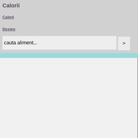
Calorii
Calorii
Despre