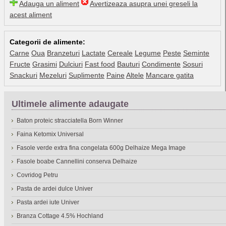
Adauga un aliment
Avertizeaza asupra unei greseli la
acest aliment
Categorii de alimente:
Carne
Oua
Branzeturi
Lactate
Cereale
Legume
Peste
Seminte
Fructe
Grasimi
Dulciuri
Fast food
Bauturi
Condimente
Sosuri
Snackuri
Mezeluri
Suplimente
Paine
Altele
Mancare gatita
Ultimele alimente adaugate
Baton proteic stracciatella Born Winner
Faina Ketomix Universal
Fasole verde extra fina congelata 600g Delhaize Mega Image
Fasole boabe Cannellini conserva Delhaize
Covridog Petru
Pasta de ardei dulce Univer
Pasta ardei iute Univer
Branza Cottage 4.5% Hochland