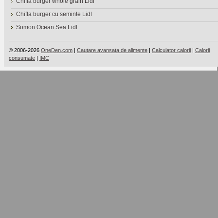
Chifla burger whole grain Lidl
Chifla burger cu seminte Lidl
Somon Ocean Sea Lidl
© 2006-2026
OneDen.com
|
Cautare avansata de alimente
|
Calculator calorii
|
Calorii
consumate
|
IMC