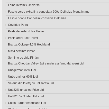
Faina Ketomix Universal
Fasole verde extra fina congelata 600g Delhaize Mega Image
Fasole boabe Cannellini conserva Delhaize
Covridog Petru
Pasta de ardei dulce Univer
Pasta ardei iute Univer
Branza Cottage 4.5% Hochland
Mix 4 seminte Pirifan
Seminte de chia Pirifan
Branza Cheddar Valley Spire maturata (ambalaj rosu) Lidl
Unt german 82% Lidl
Unt creminos 60% Lidl
Saleuri din foietaj cu unt sarata Lidl
Unt 82% unsalted Frico Lidl
Unt 82.5% Golden Hills Lidl
Chifla Burger Americana Lidl