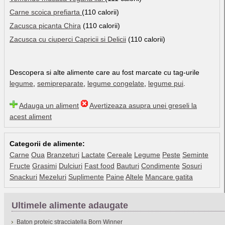
Carne scoica prefiarta
(110 calorii)
Zacusca picanta Chira
(110 calorii)
Zacusca cu ciuperci Capricii si Delicii
(110 calorii)
Descopera si alte alimente care au fost marcate cu tag-urile
legume
,
semipreparate
,
legume congelate
,
legume pui
.
Adauga un aliment
Avertizeaza asupra unei greseli la
acest aliment
Categorii de alimente:
Carne
Oua
Branzeturi
Lactate
Cereale
Legume
Peste
Seminte
Fructe
Grasimi
Dulciuri
Fast food
Bauturi
Condimente
Sosuri
Snackuri
Mezeluri
Suplimente
Paine
Altele
Mancare gatita
Ultimele alimente adaugate
Baton proteic stracciatella Born Winner