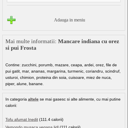
Adauga in meniu
Mai multe informatii:
Mancare indiana cu orez
si pui Frosta
Contine:
zucchini, porumb, mazare, ceapa, ardei, orez, file de
pui gatit, mar, ananas, margarina, turmenic, coriandru, scindruf,
usturoi, chimion, proteina din soia, cuisoare, miez de nuca,
piper, alune, banane.
In categoria
altele
se mai gasesc si alte alimente, cu mai putine
calorii:
Tofu afumat Inedit
(111.4 calorii)
Vemondo musaca vegana lidl
(111 calorii)