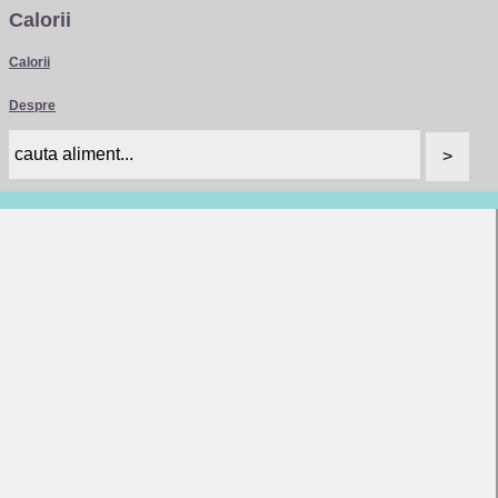
Calorii
Calorii
Despre