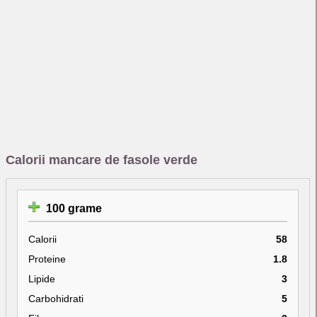
Calorii mancare de fasole verde
100 grame
Calorii
58
Proteine
1.8
Lipide
3
Carbohidrati
5