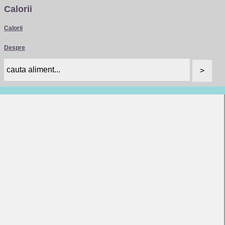
Calorii
Calorii
Despre