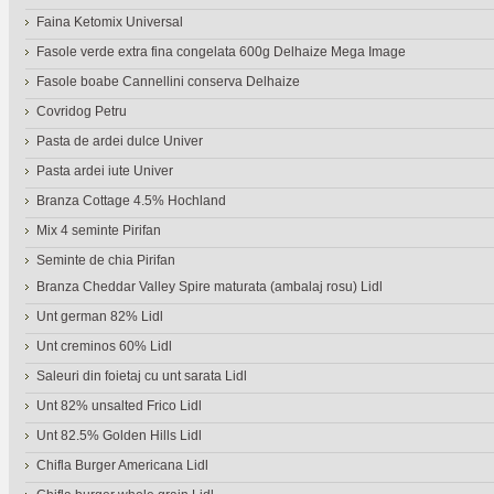
Faina Ketomix Universal
Fasole verde extra fina congelata 600g Delhaize Mega Image
Fasole boabe Cannellini conserva Delhaize
Covridog Petru
Pasta de ardei dulce Univer
Pasta ardei iute Univer
Branza Cottage 4.5% Hochland
Mix 4 seminte Pirifan
Seminte de chia Pirifan
Branza Cheddar Valley Spire maturata (ambalaj rosu) Lidl
Unt german 82% Lidl
Unt creminos 60% Lidl
Saleuri din foietaj cu unt sarata Lidl
Unt 82% unsalted Frico Lidl
Unt 82.5% Golden Hills Lidl
Chifla Burger Americana Lidl