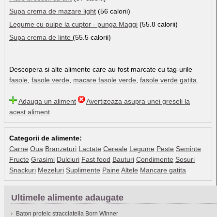
Supa crema de mazare light
(56 calorii)
Legume cu pulpe la cuptor - punga Maggi
(55.8 calorii)
Supa crema de linte
(55.5 calorii)
Descopera si alte alimente care au fost marcate cu tag-urile
fasole
,
fasole verde
,
macare fasole verde
,
fasole verde gatita
.
Adauga un aliment
Avertizeaza asupra unei greseli la
acest aliment
Categorii de alimente:
Carne
Oua
Branzeturi
Lactate
Cereale
Legume
Peste
Seminte
Fructe
Grasimi
Dulciuri
Fast food
Bauturi
Condimente
Sosuri
Snackuri
Mezeluri
Suplimente
Paine
Altele
Mancare gatita
Ultimele alimente adaugate
Baton proteic stracciatella Born Winner