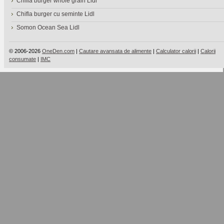
Chifla burger whole grain Lidl
Chifla burger cu seminte Lidl
Somon Ocean Sea Lidl
© 2006-2026
OneDen.com
|
Cautare avansata de alimente
|
Calculator calorii
|
Calorii
consumate
|
IMC