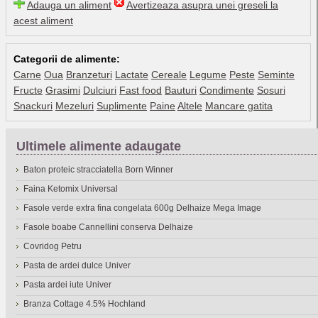
Adauga un aliment
Avertizeaza asupra unei greseli la
acest aliment
Categorii de alimente:
Carne
Oua
Branzeturi
Lactate
Cereale
Legume
Peste
Seminte
Fructe
Grasimi
Dulciuri
Fast food
Bauturi
Condimente
Sosuri
Snackuri
Mezeluri
Suplimente
Paine
Altele
Mancare gatita
Ultimele alimente adaugate
Baton proteic stracciatella Born Winner
Faina Ketomix Universal
Fasole verde extra fina congelata 600g Delhaize Mega Image
Fasole boabe Cannellini conserva Delhaize
Covridog Petru
Pasta de ardei dulce Univer
Pasta ardei iute Univer
Branza Cottage 4.5% Hochland