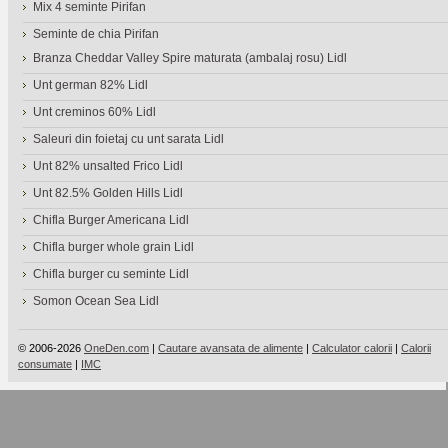
Mix 4 seminte Pirifan
Seminte de chia Pirifan
Branza Cheddar Valley Spire maturata (ambalaj rosu) Lidl
Unt german 82% Lidl
Unt creminos 60% Lidl
Saleuri din foietaj cu unt sarata Lidl
Unt 82% unsalted Frico Lidl
Unt 82.5% Golden Hills Lidl
Chifla Burger Americana Lidl
Chifla burger whole grain Lidl
Chifla burger cu seminte Lidl
Somon Ocean Sea Lidl
© 2006-2026
OneDen.com
|
Cautare avansata de alimente
|
Calculator calorii
|
Calorii
consumate
|
IMC