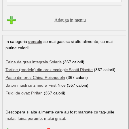
Adauga in meniu
In categoria
cereale
se mai gasesc si alte alimente, cu mai
putine calorii:
Faina de grau integrala Solaris
(367 calorii)
Tartine (rondele) din orez ecologic Scotti Risette
(367 calorii)
Paste din orez China Reisnudeln
(367 calorii)
Baton musli cu zmeura First Nice
(367 calorii)
Fulgi de ovaz Pirifan
(367 calorii)
Descopera si alte alimente care au fost marcate cu tag-urile
malai
,
faina porumb
,
malai grisat
.