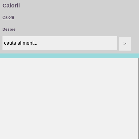
Calorii
Calorii
Despre