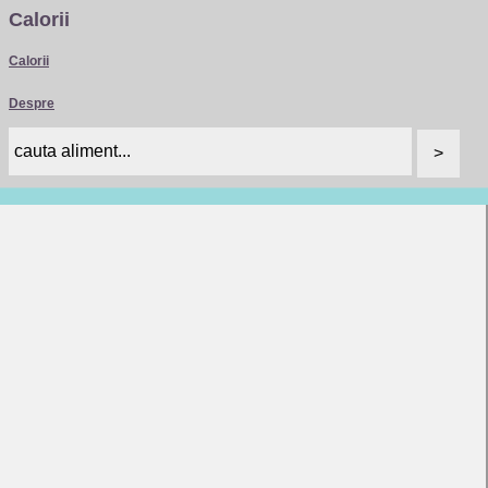
Calorii
Calorii
Despre