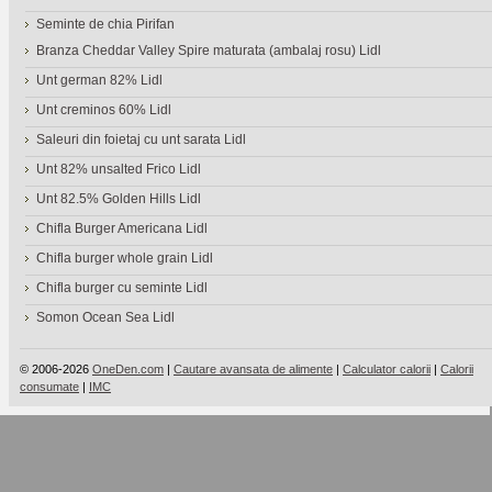
Seminte de chia Pirifan
Branza Cheddar Valley Spire maturata (ambalaj rosu) Lidl
Unt german 82% Lidl
Unt creminos 60% Lidl
Saleuri din foietaj cu unt sarata Lidl
Unt 82% unsalted Frico Lidl
Unt 82.5% Golden Hills Lidl
Chifla Burger Americana Lidl
Chifla burger whole grain Lidl
Chifla burger cu seminte Lidl
Somon Ocean Sea Lidl
© 2006-2026
OneDen.com
|
Cautare avansata de alimente
|
Calculator calorii
|
Calorii
consumate
|
IMC